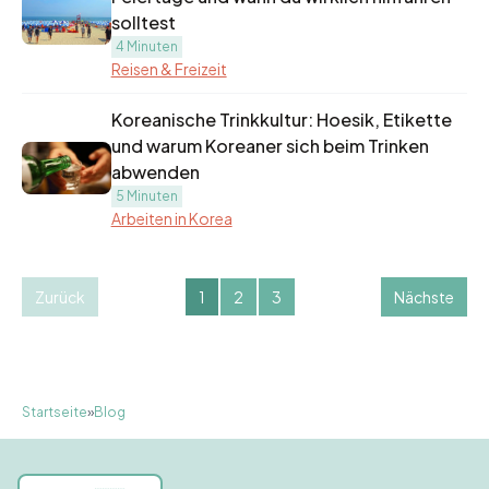
solltest
4 Minuten
Reisen & Freizeit
Koreanische Trinkkultur: Hoesik, Etikette
und warum Koreaner sich beim Trinken
abwenden
5 Minuten
Arbeiten in Korea
Zurück
1
2
3
Nächste
Startseite
»
Blog