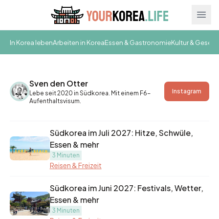
Ope
In Korea leben
Arbeiten in Korea
Essen & Gastronomie
Kultur & Gesell
Sven den Otter
Instagram
Lebe seit 2020 in Südkorea. Mit einem F6-
Aufenthaltsvisum.
Südkorea im Juli 2027: Hitze, Schwüle,
Essen & mehr
3 Minuten
Reisen & Freizeit
Südkorea im Juni 2027: Festivals, Wetter,
Essen & mehr
3 Minuten