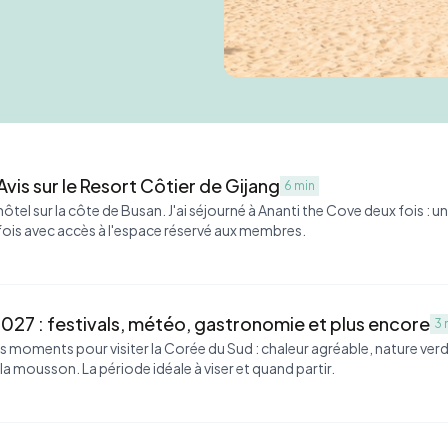
vis sur le Resort Côtier de Gijang
6 min
ôtel sur la côte de Busan. J'ai séjourné à Ananti the Cove deux fois : un
e fois avec accès à l'espace réservé aux membres.
2027 : festivals, météo, gastronomie et plus encore
3 
eurs moments pour visiter la Corée du Sud : chaleur agréable, nature ve
la mousson. La période idéale à viser et quand partir.