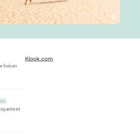
Klook.com
e fois en
min
rdoyante et