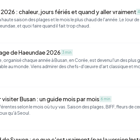
026 : chaleur, jours fériés et quand y aller vraiment
4
 haute saison des plages et le mois le plus chaud de l'année. Le Jour de 
eundae, et quoi faire quand il fait trop chaud.
 plage de Haeundae 2026
3 min
e, organisé chaque année à Busan, en Corée, est devenu l'un des plus 
able au monde. Viens admirer des chefs-d'œuvre d'art classique et 
visiter Busan : un guide mois par mois
6 min
rentes selon le mois où tu y vas. Saison des plages, BIFF, fleurs de ceri
doux qu'à Seoul.
d de Suwon : ce que c'est vraiment (pas la version Ins