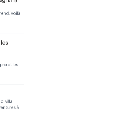
rend. Voilà
 les
rix et les
l villa
ventures à