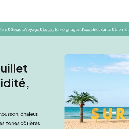
ture & Société
Voyage & Loisirs
Témoignages d'expatriés
Santé & Bien-êt
uillet
idité,
 mousson, chaleur,
les zones côtières