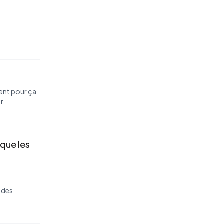
ment pour ça
r.
 que les
 des