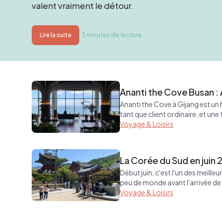
valent vraiment le détour.
Lire la suite
3 minutes de lecture
Ananti the Cove Busan : A
Ananti the Cove à Gijang est un h
tant que client ordinaire, et un
Voyage & Loisirs
La Corée du Sud en juin 
Début juin, c'est l'un des meill
peu de monde avant l'arrivée de 
Voyage & Loisirs