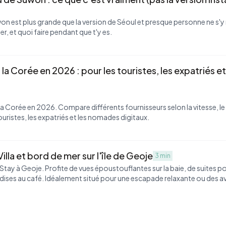
on est plus grande que la version de Séoul et presque personne ne s'y 
r, et quoi faire pendant que t'y es.
la Corée en 2026 : pour les touristes, les expatriés et
la Corée en 2026. Compare différents fournisseurs selon la vitesse, le p
ouristes, les expatriés et les nomades digitaux.
lla et bord de mer sur l'île de Geoje
3 min
y à Geoje. Profite de vues époustouflantes sur la baie, de suites poo
ises au café. Idéalement situé pour une escapade relaxante ou des a