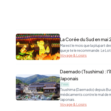
La Corée du Sud en mai 2
Mai est le mois que la plupart de
que je te le recommande. Le Lotu
Voyage & Loisirs
Daemado (Tsushima) : l'î
Japonais
7 min
Tsushima (Daemado) depuis Busan 
médicaments contre le mal de me
Japonais.
Voyage & Loisirs