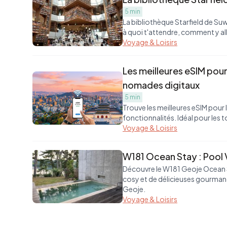
5 min
La bibliothèque Starfield de Suw
à quoi t'attendre, comment y alle
Voyage & Loisirs
Les meilleures eSIM pour 
nomades digitaux
5 min
Trouve les meilleures eSIM pour 
fonctionnalités. Idéal pour les t
Voyage & Loisirs
W181 Ocean Stay : Pool Vi
Découvre le W181 Geoje Ocean Sta
cosy et de délicieuses gourmand
Geoje.
Voyage & Loisirs