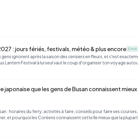
027 : jours fériés, festivals, météo & plus encore
4 min
s gens ignorent après la saison des cerisiers en fleurs, et c'est exacte
s Lantern Festival à lui seul vaut le coup d'organiser ton voyage autou
le japonaise que les gens de Busan connaissent mieux
: horaires du ferry, activités à faire, conseils pour faire ses courses,
r, et pourquoi les Coréens connaissent cette île mieux que la plupart