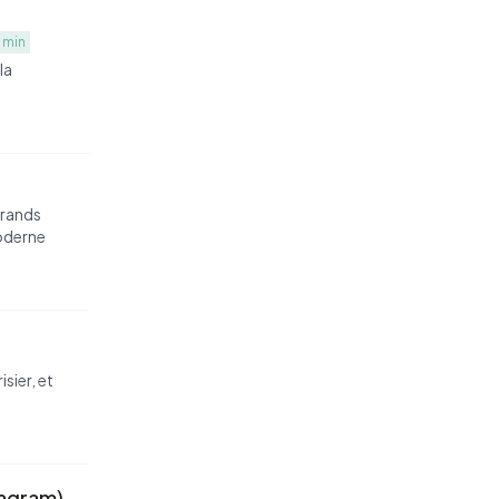
 min
la
grands
moderne
sier, et
tagram)