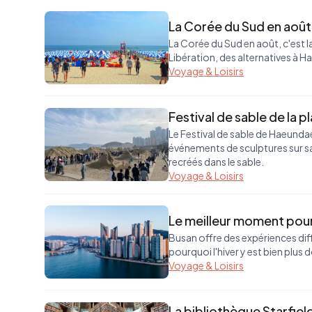
La Corée du Sud en août 2
La Corée du Sud en août, c'est la
Libération, des alternatives à Ha
Voyage & Loisirs
Festival de sable de la
Le Festival de sable de Haeunda
événements de sculptures sur s
recréés dans le sable.
Voyage & Loisirs
Le meilleur moment pour 
Busan offre des expériences diffé
pourquoi l'hiver y est bien plus 
Voyage & Loisirs
La bibliothèque Starfiel