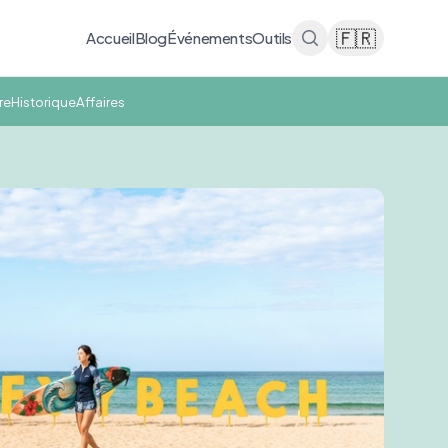
🇫🇷
Accueil
Blog
Événements
Outils
re
Historique
Affaires