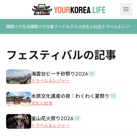
Ope
韓国での生活
韓国での仕事
フード＆グルメ
文化と社会
トラベル＆レジャ
フェスティバルの記事
海雲台ビーチ砂祭り2026
1分
トラベル＆レジャー
水原文化遺産の夜：わくわく夏祭り
1分
文化と社会
釜山花火祭り2026
1分
トラベル＆レジャー