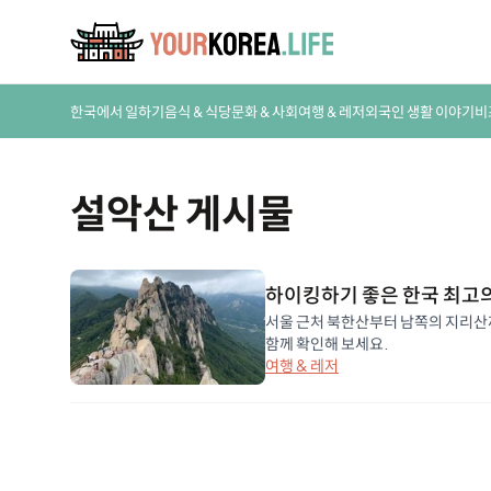
한국에서 일하기
음식 & 식당
문화 & 사회
여행 & 레저
외국인 생활 이야기
비
설악산 게시물
하이킹하기 좋은 한국 최고
서울 근처 북한산부터 남쪽의 지리산까
함께 확인해 보세요.
여행 & 레저