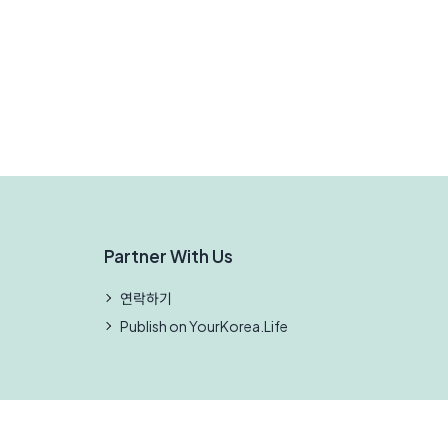
Partner With Us
연락하기
Publish on YourKorea.Life