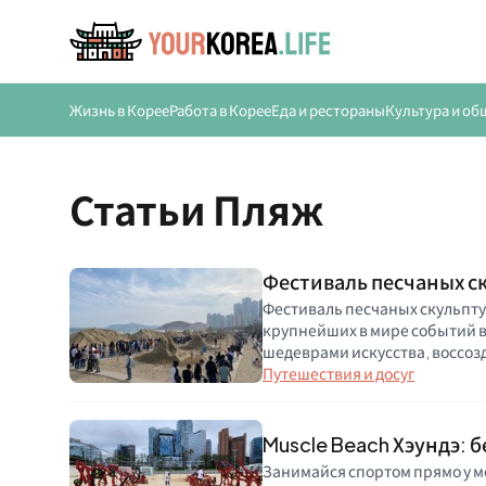
Жизнь в Корее
Работа в Корее
Еда и рестораны
Культура и об
Статьи Пляж
Фестиваль песчаных ск
Фестиваль песчаных скульптур
крупнейших в мире событий 
шедеврами искусства, воссоз
Путешествия и досуг
Muscle Beach Хэундэ: 
Занимайся спортом прямо у мо