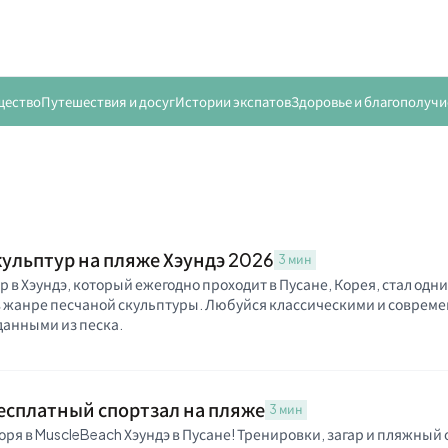
щество
Путешествия и досуг
Истории экспатов
Здоровье и благополучи
ульптур на пляже Хэундэ 2026
3 мин
 в Хэундэ, который ежегодно проходит в Пусане, Корея, стал одни
в жанре песчаной скульптуры. Любуйся классическими и соврем
данными из песка.
бесплатный спортзал на пляже
3 мин
ря в MuscleBeach Хэундэ в Пусане! Тренировки, загар и пляжный