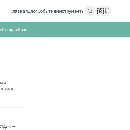
🇷🇺
Главная
Блог
События
Инструменты
е
История
Бизнес
м из
енными
 отдых —