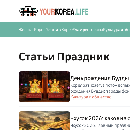
Жизнь в Корее
Работа в Корее
Еда и рестораны
Культура и об
Статьи Праздник
День рождения Будды в
Корея затихает, а потом вспы
рождения Будды: парады фонар
Культура и общество
Чхусок 2026: каков на
Чхусок 2026. Главный праздни