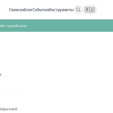
🇷🇺
Главная
Блог
События
Инструменты
е
История
Бизнес
ь
боры и всё