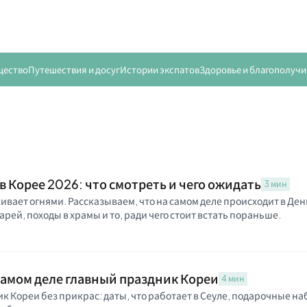
щество
Путешествия и досуг
Истории экспатов
Здоровье и благополучи
 Корее 2026: что смотреть и чего ожидать
3 мин
хивает огнями. Рассказываем, что на самом деле происходит в Ден
ей, походы в храмы и то, ради чего стоит встать пораньше.
 самом деле главный праздник Кореи
4 мин
к Кореи без прикрас: даты, что работает в Сеуле, подарочные на