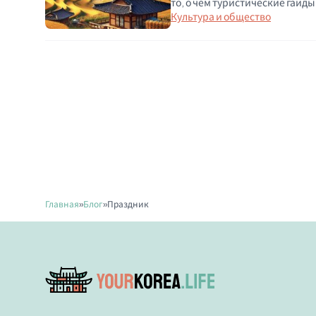
то, о чём туристические гайд
Культура и общество
Главная
»
Блог
»
Праздник