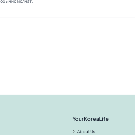
ы обычно молчат.
YourKoreaLife
About Us