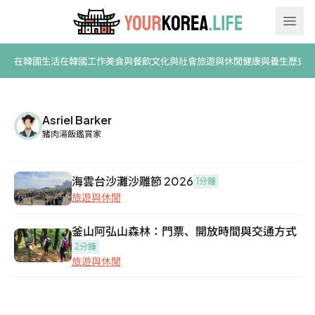
Ope
在韓國生活
在韓國工作
美食與餐飲
文化與社會
旅遊與休閒
健康與養生
歷史
Asriel Barker
豬肉湯飯鑑賞家
海雲台沙灘沙雕節 2026
1分鐘
旅遊與休閒
釜山阿弘山森林：門票、開放時間與交通方式
2分鐘
旅遊與休閒