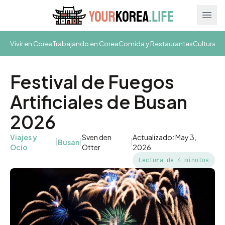
Ope
Vivir en Corea
Trabajando en Corea
Comida y Restaurantes
Cultura y
Festival de Fuegos
Artificiales de Busan
2026
Viajes y
Sven den
Actualizado: May 3,
|
|
|
Busan
Ocio
Otter
2026
Lectura de 4 minutos