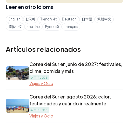
Leer en otro idioma
English
한국어
Tiếng Việt
Deutsch
日本語
繁體中文
简体中文
ภาษาไทย
Русский
français
Artículos relacionados
Corea del Sur en junio de 2027: festivales,
clima, comida y más
3 minutos
Viajes y Ocio
Corea del Sur en agosto 2026: calor,
festividades y cuándo ir realmente
4 minutos
Viajes y Ocio