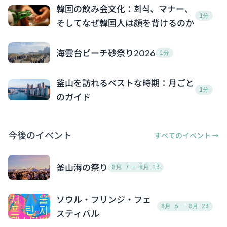
韓国の飲み会文化：회식、マナー、
1分
そしてなぜ韓国人は顔を背けるのか
海雲台ビーチ砂祭り2026
1分
釜山を訪れるベストな時期：月ごと
1分
のガイド
今後のイベント
すべてのイベント →
釜山海の祭り
8月 7 – 8月 13
ソウル・フリンジ・フェ
8月 6 – 8月 23
スティバル