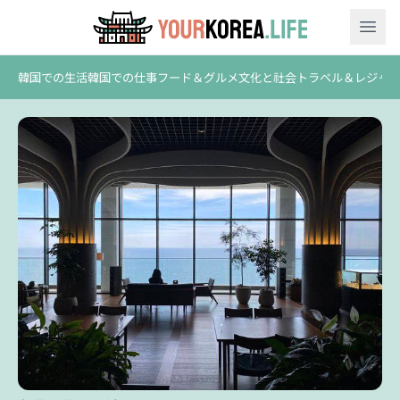
Ope
韓国での生活
韓国での仕事
フード＆グルメ
文化と社会
トラベル＆レジャ