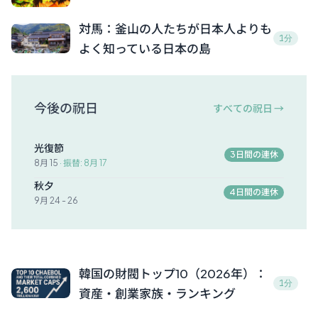
対馬：釜山の人たちが日本人よりも
1分
よく知っている日本の島
今後の祝日
すべての祝日 →
光復節
3日間の連休
8月 15
· 振替: 8月 17
秋夕
4日間の連休
9月 24 - 26
韓国の財閥トップ10（2026年）：
1分
資産・創業家族・ランキング