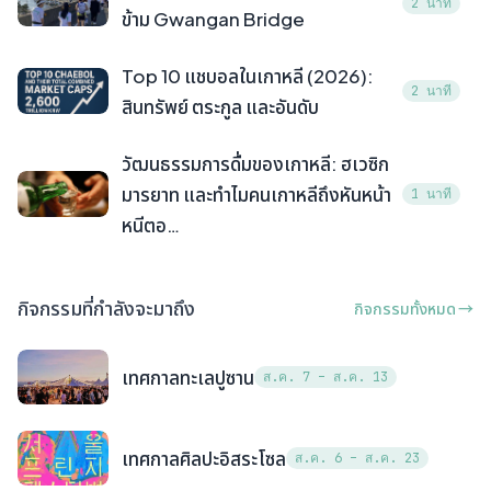
2 นาที
ข้าม Gwangan Bridge
Top 10 แชบอลในเกาหลี (2026):
2 นาที
สินทรัพย์ ตระกูล และอันดับ
วัฒนธรรมการดื่มของเกาหลี: ฮเวซิก
มารยาท และทำไมคนเกาหลีถึงหันหน้า
1 นาที
หนีตอ…
กิจกรรมที่กำลังจะมาถึง
กิจกรรมทั้งหมด →
เทศกาลทะเลปูซาน
ส.ค. 7 – ส.ค. 13
เทศกาลศิลปะอิสระโซล
ส.ค. 6 – ส.ค. 23