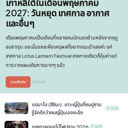
เกาหลีใต้ในเดือนพฤษภาคม
2027: วันหยุด เทศกาล อากาศ
และอื่นๆ
เดือนพฤษภาคมเป็นเดือนที่หลายคนมักมองข้ามหลังจากฤดู
ชมซากุระ และนั่นแหละคือเหตุผลที่อยากแนะนำเลยค่ะ แค่
เทศกาล Lotus Lantern Festival เทศกาลเดียวก็คุ้มค่าแก่
การวางแผนเดินทางมากๆ แล้ว
อ่านเพิ่มเติม
อ่าน 1 นาที
แดมาโด (สึชิมะ): เกาะญี่ปุ่นที่คนปูซาน
2 นาที
รู้จักดีกว่าคนญี่ปุ่นเองซะอีก
เทศกาลดอกไม้ไฟปูซาน 2026
1 นาที