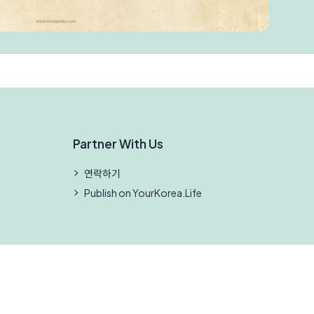
Partner With Us
연락하기
Publish on YourKorea.Life