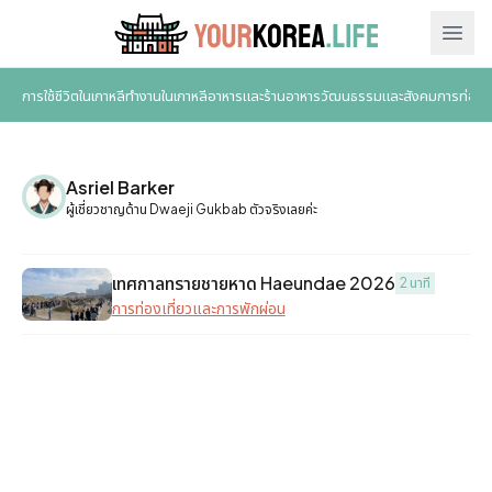
Ope
การใช้ชีวิตในเกาหลี
ทำงานในเกาหลี
อาหารและร้านอาหาร
วัฒนธรรมและสังคม
การท่องเ
Asriel Barker
ผู้เชี่ยวชาญด้าน Dwaeji Gukbab ตัวจริงเลยค่ะ
เทศกาลทรายชายหาด Haeundae 2026
2 นาที
การท่องเที่ยวและการพักผ่อน