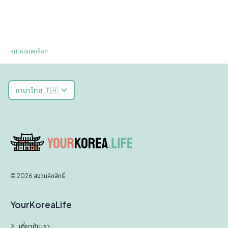
หน้าหลัก
»
บล็อก
ภาษาไทย 🇹🇭
© 2026 สงวนลิขสิทธิ์
YourKoreaLife
เกี่ยวกับเรา