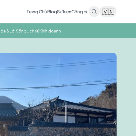
🇻🇳
Trang Chủ
Blog
Sự kiện
Công cụ
hỏe & Lối Sống
Lịch sử
Kinh doanh