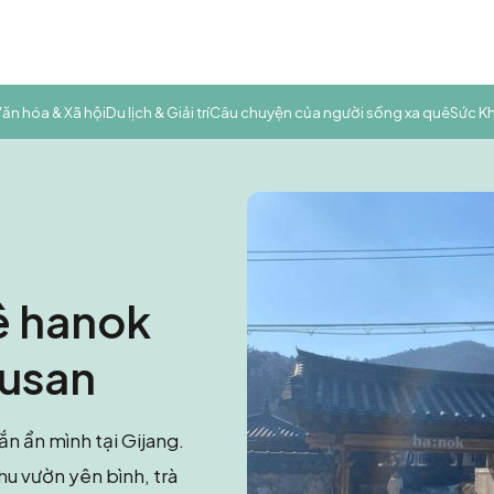
ăn hóa & Xã hội
Du lịch & Giải trí
Câu chuyện của người sống xa quê
Sức K
ê hanok
Busan
n ẩn mình tại Gijang.
u vườn yên bình, trà