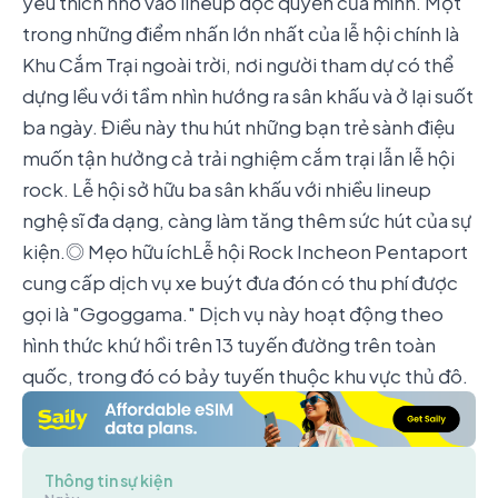
yêu thích nhờ vào lineup độc quyền của mình. Một
trong những điểm nhấn lớn nhất của lễ hội chính là
Khu Cắm Trại ngoài trời, nơi người tham dự có thể
dựng lều với tầm nhìn hướng ra sân khấu và ở lại suốt
ba ngày. Điều này thu hút những bạn trẻ sành điệu
muốn tận hưởng cả trải nghiệm cắm trại lẫn lễ hội
rock. Lễ hội sở hữu ba sân khấu với nhiều lineup
nghệ sĩ đa dạng, càng làm tăng thêm sức hút của sự
kiện.◎ Mẹo hữu íchLễ hội Rock Incheon Pentaport
cung cấp dịch vụ xe buýt đưa đón có thu phí được
gọi là "Ggoggama." Dịch vụ này hoạt động theo
hình thức khứ hồi trên 13 tuyến đường trên toàn
quốc, trong đó có bảy tuyến thuộc khu vực thủ đô.
Thông tin sự kiện