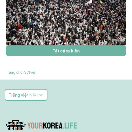
Tất cả sự kiện
Trang chủ
»
Sự kiện
Tiếng Việt 🇻🇳