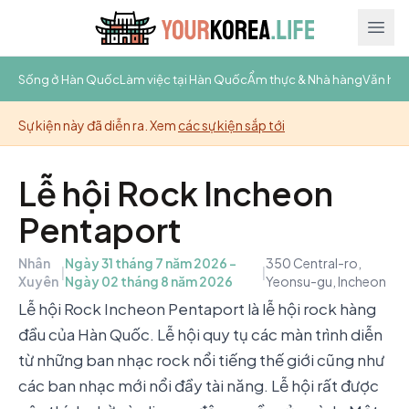
Ope
Sống ở Hàn Quốc
Làm việc tại Hàn Quốc
Ẩm thực & Nhà hàng
Văn hóa
Sự kiện này đã diễn ra. Xem
các sự kiện sắp tới
Lễ hội Rock Incheon
Pentaport
Nhân
Ngày 31 tháng 7 năm 2026 –
350 Central-ro,
|
|
Xuyên
Ngày 02 tháng 8 năm 2026
Yeonsu-gu, Incheon
Lễ hội Rock Incheon Pentaport là lễ hội rock hàng
đầu của Hàn Quốc. Lễ hội quy tụ các màn trình diễn
từ những ban nhạc rock nổi tiếng thế giới cũng như
các ban nhạc mới nổi đầy tài năng. Lễ hội rất được