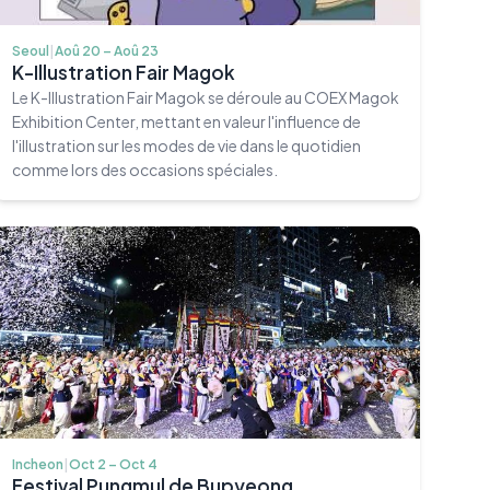
Seoul
|
Aoû 20 – Aoû 23
K-Illustration Fair Magok
Le K-Illustration Fair Magok se déroule au COEX Magok
Exhibition Center, mettant en valeur l'influence de
l'illustration sur les modes de vie dans le quotidien
comme lors des occasions spéciales.
Incheon
|
Oct 2 – Oct 4
Festival Pungmul de Bupyeong