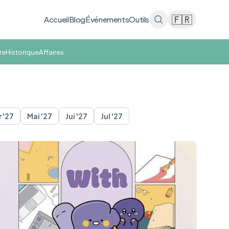
🇫🇷
Accueil
Blog
Événements
Outils
re
Historique
Affaires
r '27
Mai '27
Jui '27
Jul '27