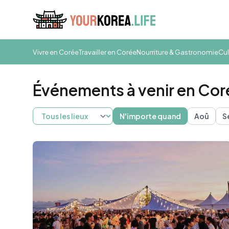
Vivre en Corée
Travailler en Corée
Nourriture & Gastronomie
Cul
Événements à venir en Cor
N'importe quand
Aoû
S
Busan
Daegu
Gwangju
Gyeongju
Incheon
Jeju
S