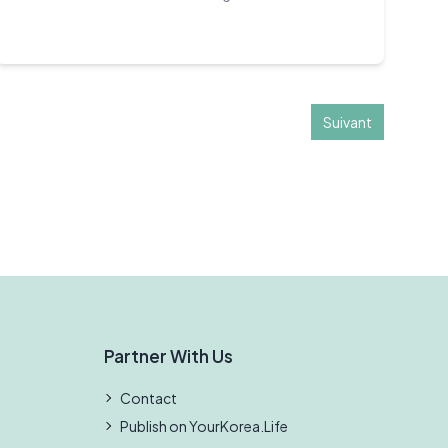
Suivant
Partner With Us
Contact
Publish on YourKorea.Life