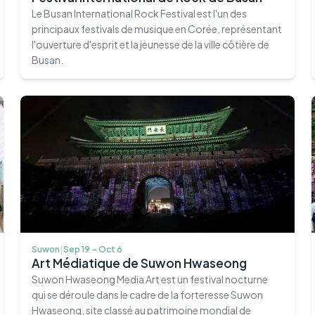
Le Busan International Rock Festival est l'un des
principaux festivals de musique en Corée, représentant
l'ouverture d'esprit et la jeunesse de la ville côtière de
Busan.
Suwon
|
Sep 19 – Oct 6
Art Médiatique de Suwon Hwaseong
Suwon Hwaseong Media Art est un festival nocturne
qui se déroule dans le cadre de la forteresse Suwon
Hwaseong, site classé au patrimoine mondial de