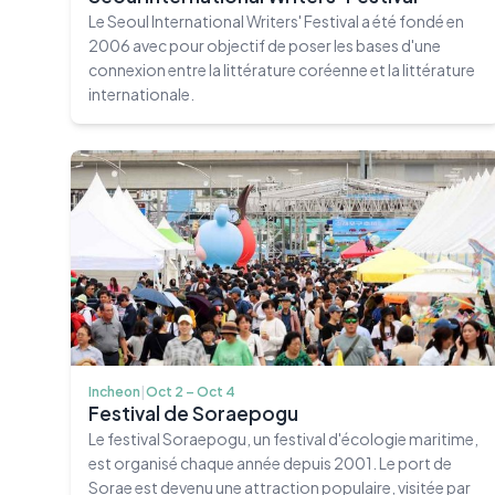
Le Seoul International Writers' Festival a été fondé en
2006 avec pour objectif de poser les bases d'une
connexion entre la littérature coréenne et la littérature
internationale.
Incheon
|
Oct 2 – Oct 4
Festival de Soraepogu
Le festival Soraepogu, un festival d'écologie maritime,
est organisé chaque année depuis 2001. Le port de
Sorae est devenu une attraction populaire, visitée par