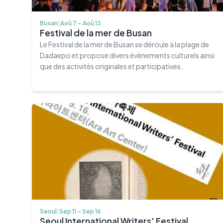
Busan
|
Aoû 7 – Aoû 13
Festival de la mer de Busan
Le Festival de la mer de Busan se déroule à la plage de
Dadaepo et propose divers événements culturels ainsi
que des activités originales et participatives.
Seoul
|
Sep 11 – Sep 16
Seoul International Writers' Festival