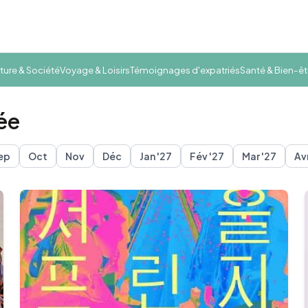
ture & Société
Voyage & Loisirs
Témoignages d'expatriés
Santé & Bien-êt
ée
ep
Oct
Nov
Déc
Jan '27
Fév '27
Mar '27
Av
eoul
Suwon
Ulsan