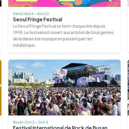
Seoul
|
Aoû 6 – Aoû 23
Seoul Fringe Festival
Le Seoul Fringe Festival se tient chaque été depuis
1998. Le festival est ouvert aux artistes de tous genres,
de la danse à la musique en passant par l'art
médiatique.
Busan
|
Oct 2 – Oct 4
Festival International de Rock de Busan