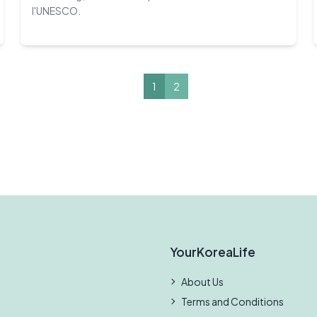
l'UNESCO.
1
2
YourKoreaLife
About Us
Terms and Conditions