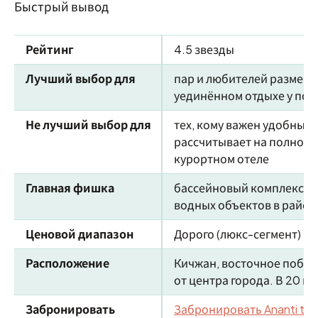
Быстрый вывод
Рейтинг
4.5 звезды
Лучший выбор для
пар и любителей размере
уединённом отдыхе у поб
Не лучший выбор для
тех, кому важен удобный д
рассчитывает на полноце
курортном отеле
Главная фишка
бассейновый комплекс Wa
водных объектов в район
Ценовой диапазон
Дорого (люкс-сегмент)
Расположение
Кичжан, восточное побер
от центра города. В 20 ми
Забронировать
Забронировать Ananti the