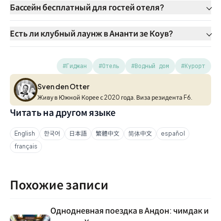
Бассейн бесплатный для гостей отеля?
Есть ли клубный лаунж в Ананти зе Коув?
#Гиджан
#Отель
#Водный дом
#Курорт
Sven den Otter
Sven den Otter
Живу в Южной Корее с 2020 года. Виза резидента F6.
Читать на другом языке
English
한국어
日本語
繁體中文
简体中文
español
français
Похожие записи
Однодневная поездка в Андон: чимдак и