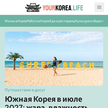
Ope
Жизнь в Корее
Работа в Корее
Еда и рестораны
Культура и общество
Путешествия и досуг
Южная Корея в июле
2027: жара, влажность,