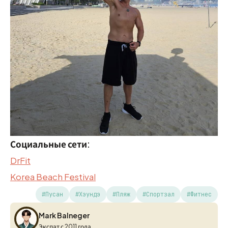
Социальные сети:
DrFit
Korea Beach Festival
#Пусан
#Хэундэ
#Пляж
#Спортзал
#Фитнес
Mark Balneger
Mark Balneger
Экспат с 2011 года