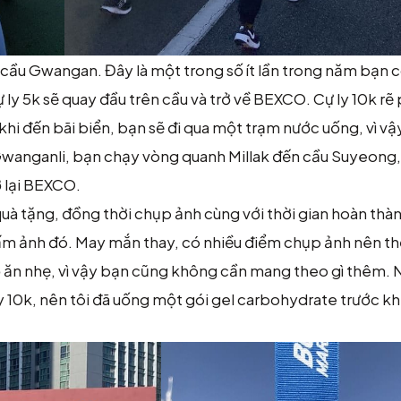
cầu Gwangan. Đây là một trong số ít lần trong năm bạn c
ự ly 5k sẽ quay đầu trên cầu và trở về BEXCO. Cự ly 10k rẽ 
khi đến bãi biển, bạn sẽ đi qua một trạm nước uống, vì v
Gwanganli, bạn chạy vòng quanh Millak đến cầu Suyeong,
ở lại BEXCO.
quà tặng, đồng thời chụp ảnh cùng với thời gian hoàn thà
 tấm ảnh đó. May mắn thay, có nhiều điểm chụp ảnh nên th
đồ ăn nhẹ, vì vậy bạn cũng không cần mang theo gì thêm.
ly 10k, nên tôi đã uống một gói gel carbohydrate trước kh