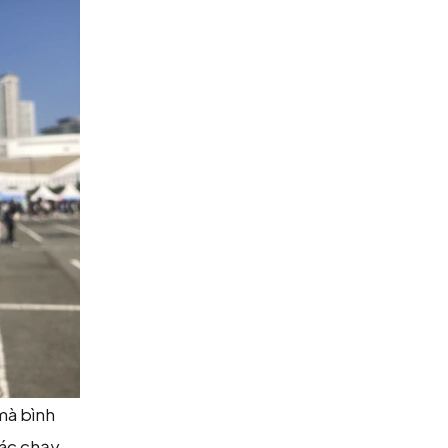
mà bình
iác chạy