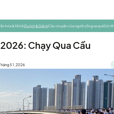
ăn hóa & Xã hội
Du lịch & Giải trí
Câu chuyện của người sống xa quê
Sức K
 2026: Chạy Qua Cầu
 Tháng 5 1, 2026