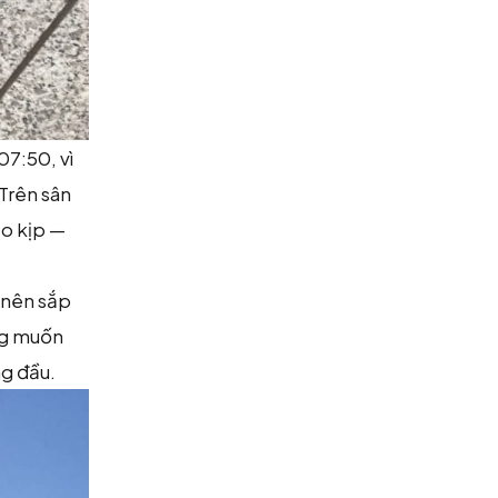
07:50, vì
 Trên sân
eo kịp —
 nên sắp
ông muốn
ng đầu.