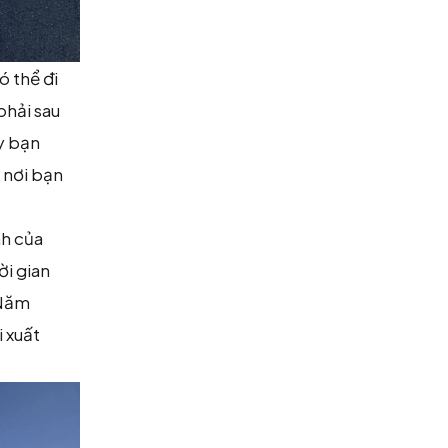
ó thể đi
phải sau
ậy bạn
 nơi bạn
nh của
ời gian
 Năm
i xuất