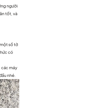
hững người
n tốt, và
 một số tờ
chức có
h, các máy
 đấu nhé.