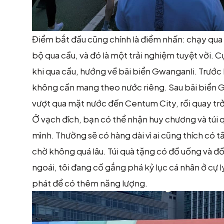
Điểm bắt đầu cũng chính là điểm nhấn: chạy qua 
bộ qua cầu, và đó là một trải nghiệm tuyệt vời. C
khi qua cầu, hướng về bãi biển Gwanganli. Trước 
không cần mang theo nước riêng. Sau bãi biển 
vượt qua mặt nước đến Centum City, rồi quay tr
Ở vạch đích, bạn có thể nhận huy chương và túi 
mình. Thường sẽ có hàng dài vì ai cũng thích có
chờ không quá lâu. Túi quà tặng có đồ uống và 
ngoái, tôi đang cố gắng phá kỷ lục cá nhân ở cự 
phát để có thêm năng lượng.