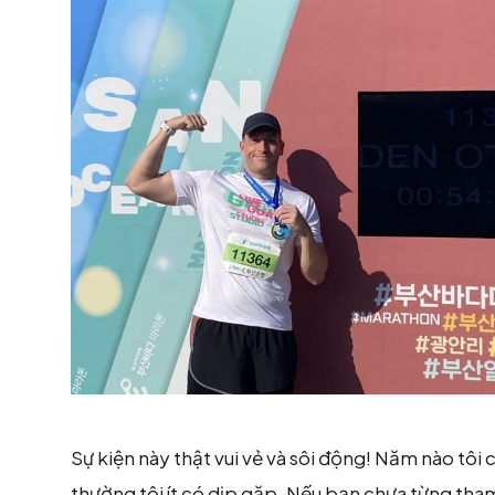
Sự kiện này thật vui vẻ và sôi động! Năm nào tô
thường tôi ít có dịp gặp. Nếu bạn chưa từng tham 