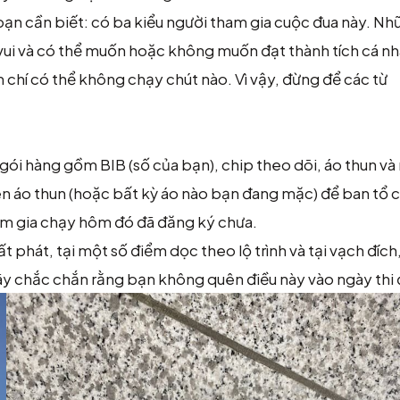
g bạn cần biết: có ba kiểu người tham gia cuộc đua này. N
ui và có thể muốn hoặc không muốn đạt thành tích cá nhâ
chí có thể không chạy chút nào. Vì vậy, đừng để các từ
ói hàng gồm BIB (số của bạn), chip theo dõi, áo thun và
ên áo thun (hoặc bất kỳ áo nào bạn đang mặc) để ban tổ 
am gia chạy hôm đó đã đăng ký chưa.
t phát, tại một số điểm dọc theo lộ trình và tại vạch đíc
, hãy chắc chắn rằng bạn không quên điều này vào ngày thi