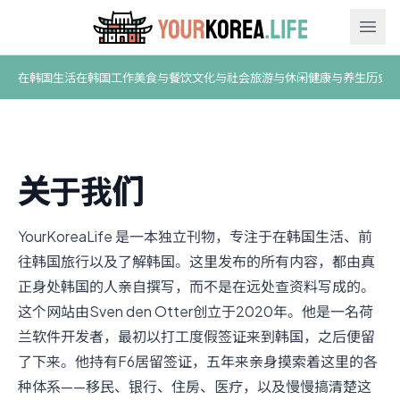
Ope
在韩国生活
在韩国工作
美食与餐饮
文化与社会
旅游与休闲
健康与养生
历史
关于我们
YourKoreaLife 是一本独立刊物，专注于在韩国生活、前
往韩国旅行以及了解韩国。这里发布的所有内容，都由真
正身处韩国的人亲自撰写，而不是在远处查资料写成的。
这个网站由Sven den Otter创立于2020年。他是一名荷
兰软件开发者，最初以打工度假签证来到韩国，之后便留
了下来。他持有F6居留签证，五年来亲身摸索着这里的各
种体系——移民、银行、住房、医疗，以及慢慢搞清楚这