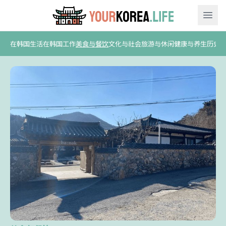
Ope
在韩国生活
在韩国工作
美食与餐饮
文化与社会
旅游与休闲
健康与养生
历史