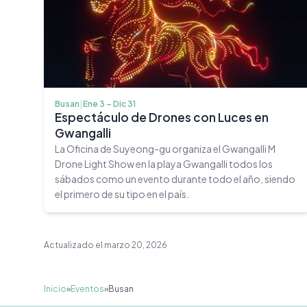
Busan
|
Ene 3 – Dic 31
Espectáculo de Drones con Luces en
Gwangalli
La Oficina de Suyeong-gu organiza el Gwangalli M
Drone Light Show en la playa Gwangalli todos los
sábados como un evento durante todo el año, siendo
el primero de su tipo en el país.
Actualizado el marzo 20, 2026
Inicio
»
Eventos
»
Busan