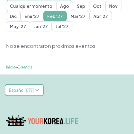
Cualquier momento
Ago
Sep
Oct
Nov
Busan
Daegu
Gwangju
Gyeongju
Incheon
Jeju
Seoul
S
Dic
Ene '27
Feb '27
Mar '27
Abr '27
May '27
Jun '27
Jul '27
No se encontraron próximos eventos.
Inicio
»
Eventos
Español 🇪🇸