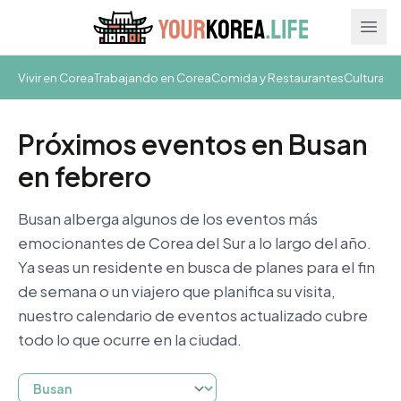
Ope
Vivir en Corea
Trabajando en Corea
Comida y Restaurantes
Cultura y
Próximos eventos en Busan
en febrero
Busan alberga algunos de los eventos más
emocionantes de Corea del Sur a lo largo del año.
Ya seas un residente en busca de planes para el fin
de semana o un viajero que planifica su visita,
nuestro calendario de eventos actualizado cubre
todo lo que ocurre en la ciudad.