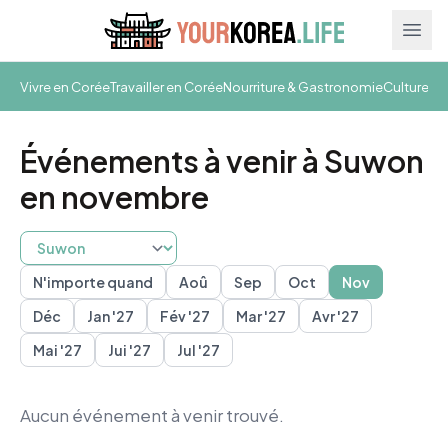
Ope
Vivre en Corée
Travailler en Corée
Nourriture & Gastronomie
Culture & 
Événements à venir à Suwon
en novembre
N'importe quand
Aoû
Sep
Oct
Nov
Busan
Daegu
Gwangju
Gyeongju
Incheon
Jeju
Seoul
S
Déc
Jan '27
Fév '27
Mar '27
Avr '27
Mai '27
Jui '27
Jul '27
Aucun événement à venir trouvé.