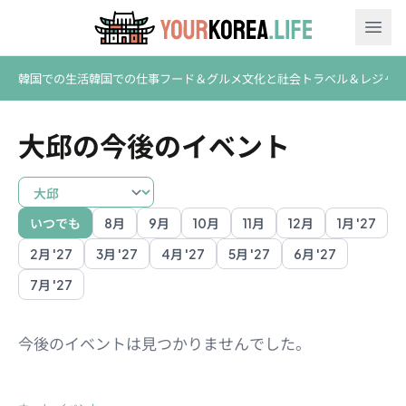
Ope
韓国での生活
韓国での仕事
フード＆グルメ
文化と社会
トラベル＆レジャ
大邱の今後のイベント
いつでも
8月
9月
10月
11月
12月
1月 '27
Busan
Daegu
Gwangju
Gyeongju
Incheon
Jeju
Seoul
S
2月 '27
3月 '27
4月 '27
5月 '27
6月 '27
7月 '27
今後のイベントは見つかりませんでした。