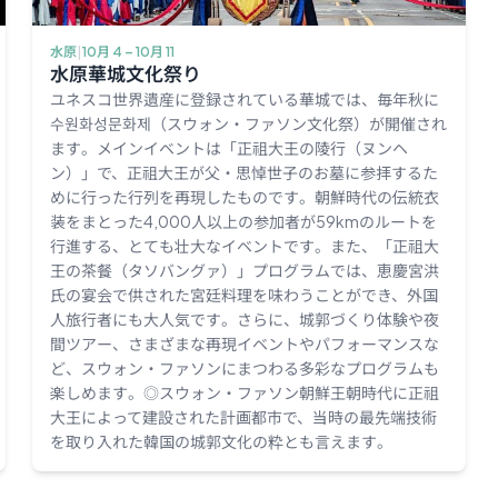
水原
|
10月 4 – 10月 11
水原華城文化祭り
ユネスコ世界遺産に登録されている華城では、毎年秋に
수원화성문화제（スウォン・ファソン文化祭）が開催され
ます。メインイベントは「正祖大王の陵行（ヌンヘ
ン）」で、正祖大王が父・思悼世子のお墓に参拝するた
めに行った行列を再現したものです。朝鮮時代の伝統衣
装をまとった4,000人以上の参加者が59kmのルートを
行進する、とても壮大なイベントです。また、「正祖大
王の茶餐（タソバングァ）」プログラムでは、恵慶宮洪
氏の宴会で供された宮廷料理を味わうことができ、外国
人旅行者にも大人気です。さらに、城郭づくり体験や夜
間ツアー、さまざまな再現イベントやパフォーマンスな
ど、スウォン・ファソンにまつわる多彩なプログラムも
楽しめます。◎スウォン・ファソン朝鮮王朝時代に正祖
大王によって建設された計画都市で、当時の最先端技術
を取り入れた韓国の城郭文化の粋とも言えます。