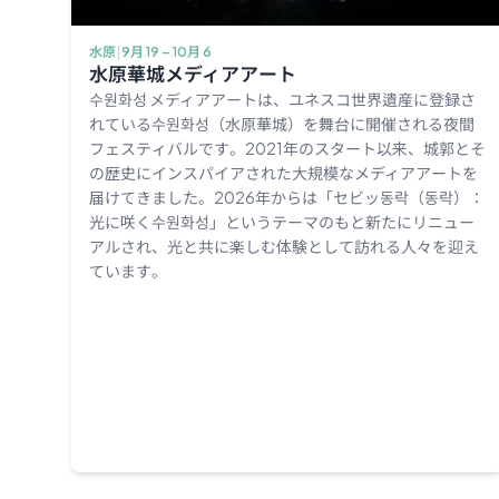
水原
|
9月 19 – 10月 6
水原華城メディアアート
수원화성 メディアアートは、ユネスコ世界遺産に登録さ
れている수원화성（水原華城）を舞台に開催される夜間
フェスティバルです。2021年のスタート以来、城郭とそ
の歴史にインスパイアされた大規模なメディアアートを
届けてきました。2026年からは「セビッ동락（동락）：
光に咲く수원화성」というテーマのもと新たにリニュー
アルされ、光と共に楽しむ体験として訪れる人々を迎え
ています。