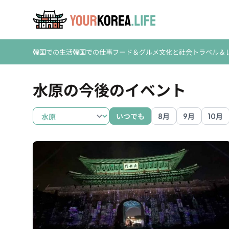
韓国での生活
韓国での仕事
フード＆グルメ
文化と社会
トラベル＆
水原の今後のイベント
いつでも
8月
9月
10月
Busan
Daegu
Gwangju
Gyeongju
Incheon
Jeju
S