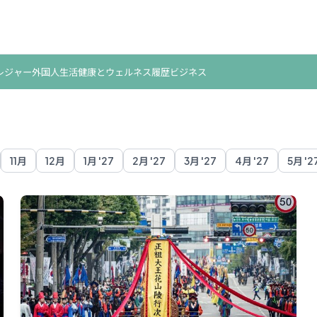
レジャー
外国人生活
健康とウェルネス
履歴
ビジネス
11月
12月
1月 '27
2月 '27
3月 '27
4月 '27
5月 '2
eoul
Suwon
Ulsan