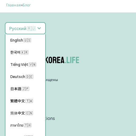
Главная
»
Блог
Русский 🇷🇺
English 🇺🇸
한국어 🇰🇷
Tiếng Việt 🇻🇳
Deutsch 🇩🇪
© 2026 Все права защищены
日本語 🇯🇵
YourKoreaLife
繁體中文 🇹🇼
About Us
简体中文 🇨🇳
Terms and Conditions
ภาษาไทย 🇹🇭
Partner With Us