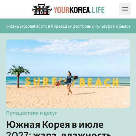
Ope
Жизнь в Корее
Работа в Корее
Еда и рестораны
Культура и общество
Путешествия и досуг
Южная Корея в июле
2027: жара, влажность,