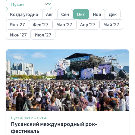
Когда угодно
Авг
Сен
Окт
Ноя
Дек
Busan
Daegu
Gwangju
Gyeongju
Incheon
Jeju
Seoul
S
Янв '27
Фев '27
Мар '27
Апр '27
Май '27
Июн '27
Июл '27
Пусан
|
Окт 2 – Окт 4
Пусанский международный рок-
фестиваль