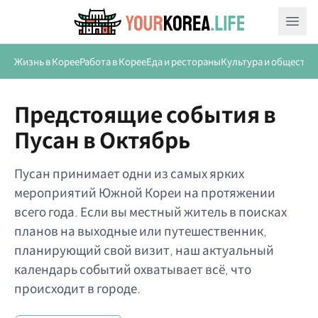
Ope
Жизнь в Корее
Работа в Корее
Еда и рестораны
Культура и общество
Предстоящие события в
Пусан в Октябрь
Пусан принимает одни из самых ярких
мероприятий Южной Кореи на протяжении
всего года. Если вы местный житель в поисках
планов на выходные или путешественник,
планирующий свой визит, наш актуальный
календарь событий охватывает всё, что
происходит в городе.