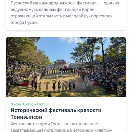
Пусанский международный рок-фестиваль — один из
ведущих музыкальных фестивалей Кореи,
отражающий открытость и молодой дух портового
города Пусан.
Пусан
|
Окт 16 – Окт 18
Исторический фестиваль крепости
Тоннэыпсон
Фестиваль истории Тоннэыпсон предлагает
захватывающее погружение в историю и культуру