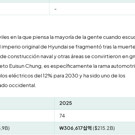
-
es en la que piensa la mayoría de la gente cuando escu
 imperio original de Hyundai se fragmentó tras la muerte
de construcción naval y otras áreas se convirtieron en g
ieto Euisun Chung, es específicamente la rama automotri
os eléctricos del 12% para 2030 y ha sido uno de los
ado occidental.
2025
74
,9B)
₩306,617십억
($215.2B)