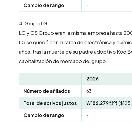
Cambio de rango
-
4.
Grupo LG
LG y GS Group eran la misma empresa hasta 2005
LG se quedó con la rama de electrónica y quími
años, tras la muerte de su padre adoptivo Koo
capitalización de mercado del grupo.
2026
Número de afiliados
63
Total de activos justos
₩186,279십억
($125
Cambio de rango
-