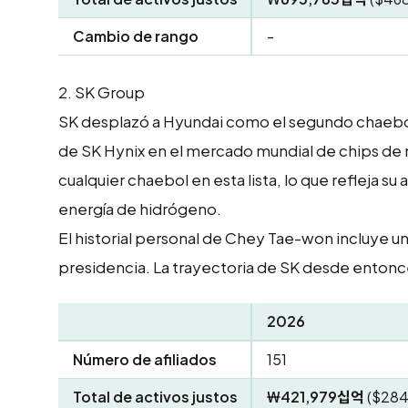
Cambio de rango
-
2.
SK Group
SK desplazó a Hyundai como el segundo chaebol
de SK Hynix en el mercado mundial de chips de m
cualquier chaebol en esta lista, lo que refleja su
energía de hidrógeno.
El historial personal de Chey Tae-won incluye u
presidencia. La trayectoria de SK desde entonc
2026
Número de afiliados
151
Total de activos justos
₩421,979십억
($284