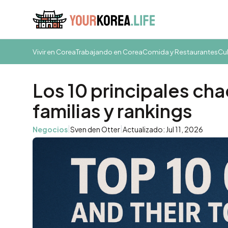
Vivir en Corea
Trabajando en Corea
Comida y Restaurantes
Cul
Los 10 principales ch
familias y rankings
|
|
Negocios
Sven den Otter
Actualizado: Jul 11, 2026