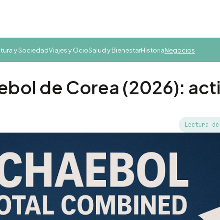
tura y Sociedad
Viajes y Ocio
Salud y Bienestar
Historia
Negocios
aebol de Corea (2026): act
Lectura de