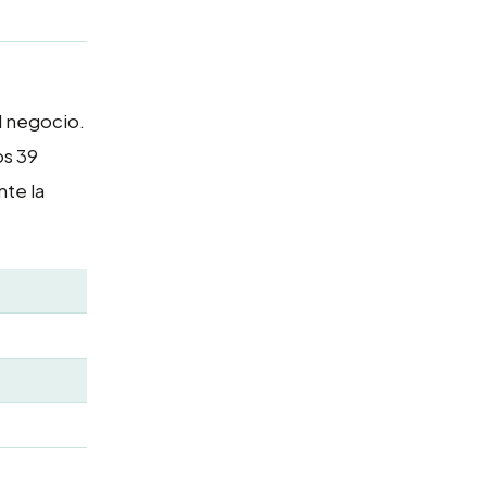
l negocio.
os 39
te la