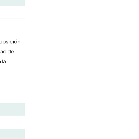
posición
dad de
 la