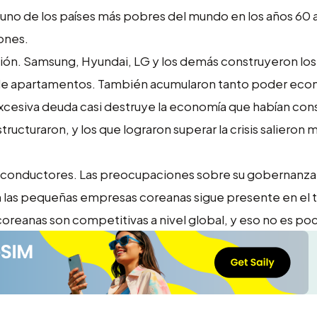
 uno de los países más pobres del mundo en los años 60 a
ones.
ión. Samsung, Hyundai, LG y los demás construyeron los
s de apartamentos. También acumularon tanto poder ec
su excesiva deuda casi destruye la economía que habían con
ructuraron, y los que lograron superar la crisis salieron m
miconductores. Las preocupaciones sobre su gobernanza
n las pequeñas empresas coreanas sigue presente en el 
coreanas son competitivas a nivel global, y eso no es po