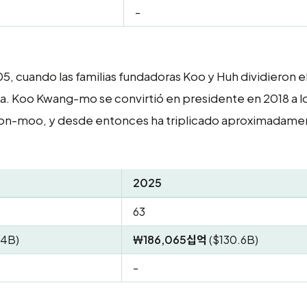
-
, cuando las familias fundadoras Koo y Huh dividieron e
ca. Koo Kwang-mo se convirtió en presidente en 2018 a l
 Bon-moo, y desde entonces ha triplicado aproximadamen
2025
63
.4B)
₩186,065십억
($130.6B)
-