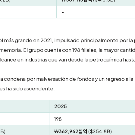
-
 más grande en 2021, impulsado principalmente por la 
emoria. El grupo cuenta con 198 filiales, la mayor canti
 alcance en industrias que van desde la petroquímica hasta
na condena por malversación de fondos y un regreso a la
es ha sido ascendente.
2025
198
B)
₩362,962십억
($254.8B)