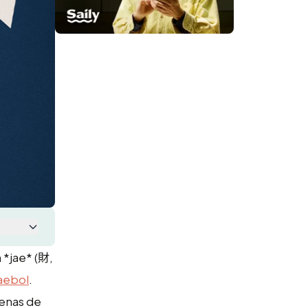
 *jae* (財,
aebol
.
cenas de