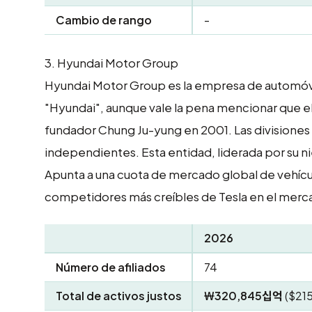
Cambio de rango
-
3.
Hyundai Motor Group
Hyundai Motor Group es la empresa de automóvil
"Hyundai", aunque vale la pena mencionar que el
fundador Chung Ju-yung en 2001. Las divisiones 
independientes. Esta entidad, liderada por su n
Apunta a una cuota de mercado global de vehícul
competidores más creíbles de Tesla en el merc
2026
Número de afiliados
74
Total de activos justos
₩320,845십억
($215