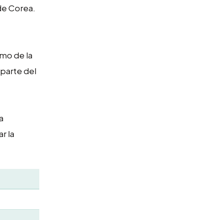
de Corea.
mo de la
parte del
a
r la