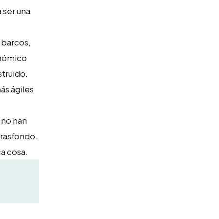
 ser una
 barcos,
onómico
struido.
ás ágiles
 no han
trasfondo.
ca cosa.