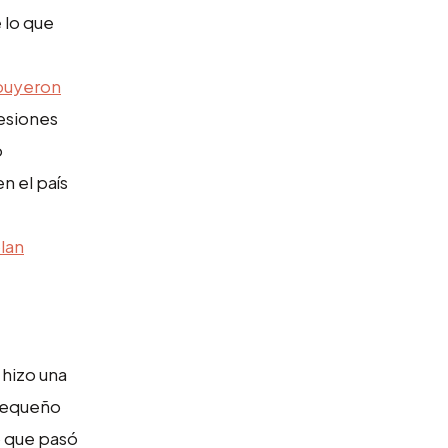
 lo que
ibuyeron
resiones
o
n el país
lan
 hizo una
 pequeño
o que pasó