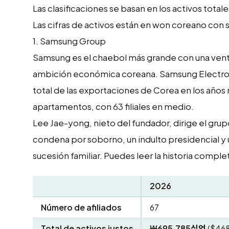
Las clasificaciones se basan en los activos tota
Las cifras de activos están en won coreano con 
1.
Samsung Group
Samsung es el chaebol más grande con una vent
ambición económica coreana. Samsung Electroni
total de las exportaciones de Corea en los años
apartamentos, con 63 filiales en medio.
Lee Jae-yong, nieto del fundador, dirige el gru
condena por soborno, un indulto presidencial y 
sucesión familiar. Puedes leer la historia complet
2026
Número de afiliados
67
Total de activos justos
₩695,785십억
($468