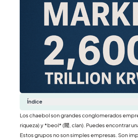
Índice
Los chaebol son grandes conglomerados empresar
riqueza) y *beol* (閥, clan). Puedes encontrar u
Estos grupos no son simples empresas. Son imp