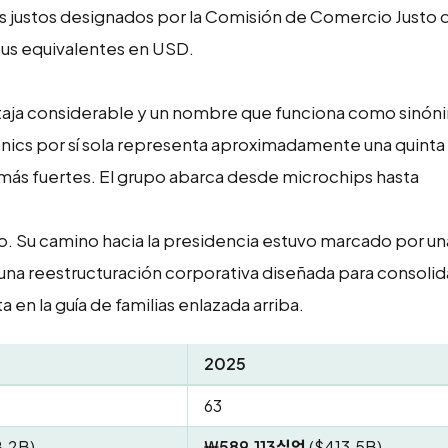
les justos designados por la Comisión de Comercio Justo 
sus equivalentes en USD.
aja considerable y un nombre que funciona como sinóni
cs por sí sola representa aproximadamente una quinta 
 más fuertes. El grupo abarca desde microchips hasta
po. Su camino hacia la presidencia estuvo marcado por un
una reestructuración corporativa diseñada para consolida
a en la guía de familias enlazada arriba.
2025
63
.2B)
₩589,113십억
($413.5B)