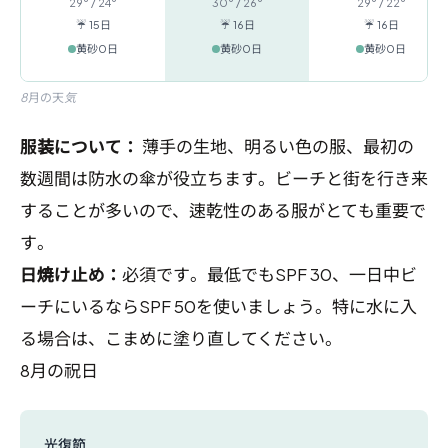
29° / 24°
30° / 26°
29° / 22°
☔ 15日
☔ 16日
☔ 16日
黄砂0日
黄砂0日
黄砂0日
8月の天気
服装について：
薄手の生地、明るい色の服、最初の
数週間は防水の傘が役立ちます。ビーチと街を行き来
することが多いので、速乾性のある服がとても重要で
す。
日焼け止め：
必須です。最低でもSPF 30、一日中ビ
ーチにいるならSPF 50を使いましょう。特に水に入
る場合は、こまめに塗り直してください。
8月の祝日
光復節