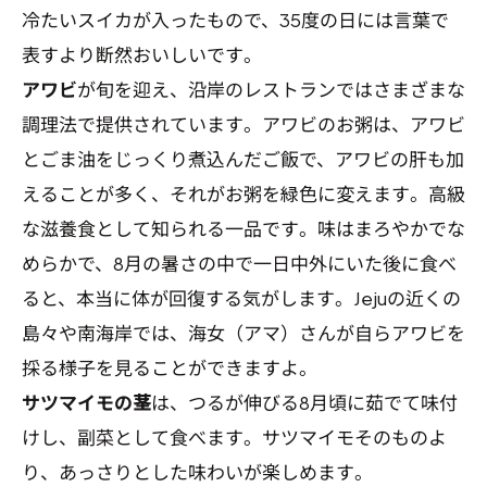
冷たいスイカが入ったもので、35度の日には言葉で
表すより断然おいしいです。
アワビ
が旬を迎え、沿岸のレストランではさまざまな
調理法で提供されています。アワビのお粥は、アワビ
とごま油をじっくり煮込んだご飯で、アワビの肝も加
えることが多く、それがお粥を緑色に変えます。高級
な滋養食として知られる一品です。味はまろやかでな
めらかで、8月の暑さの中で一日中外にいた後に食べ
ると、本当に体が回復する気がします。Jejuの近くの
島々や南海岸では、海女（アマ）さんが自らアワビを
採る様子を見ることができますよ。
サツマイモの茎
は、つるが伸びる8月頃に茹でて味付
けし、副菜として食べます。サツマイモそのものよ
り、あっさりとした味わいが楽しめます。