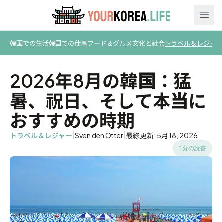
Ope
韓国での生活
韓国での仕事
フード＆グルメ
文化と社会
トラベル＆レジャ
2026年8月の韓国：猛
暑、祝日、そして本当に
おすすめの時期
|
|
トラベル＆レジャー
Sven den Otter
最終更新: 5月 18, 2026
1分の読書