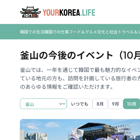
韓国での生活
韓国での仕事
フード＆グルメ
文化と社会
トラベル＆
釜山の今後のイベント（10
釜山では、一年を通じて韓国で最も魅力的なイベ
ている地元の方も、訪問を計画している旅行者の
のあらゆる情報をご確認いただけます。
いつでも
8月
9月
10月
Busan
Daegu
Gwangju
Gyeongju
Incheon
Jeju
S