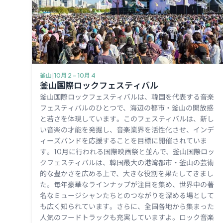
釜山
|
10月 2 – 10月 4
釜山国際ロックフェスティバル
釜山国際ロックフェスティバルは、韓国を代表する音楽
フェスティバルのひとつで、海辺の都市・釜山の開放感
と若さを体現しています。このフェスティバルは、新し
い音楽の才能を発掘し、音楽業界を活性化させ、インデ
ィーズバンドを応援することを目標に開催されていま
す。10月に行われる国際映画祭と並んで、釜山国際ロッ
クフェスティバルは、韓国最大の港湾都市・釜山の芸術
的な豊かさを広める上で、大きな役割を果たしてきまし
た。毎年豪華なラインナップが注目を集め、世界中の著
名なミュージシャンたちとのつながりを深める場として
も広く知られています。さらに、全国各地から集まった
人気のフードトラックも充実していますよ。ロック音楽