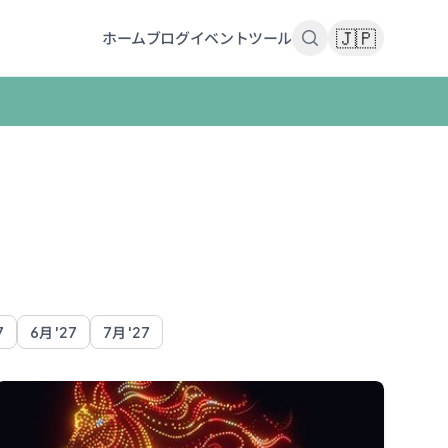
🇯🇵
ホーム
ブログ
イベント
ツール
7
6月 '27
7月 '27