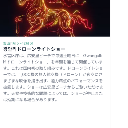
釜山
|
1月 3 – 12月 31
광안리ドローンライトショー
水営区庁は、広安里ビーチで毎週土曜日に「Gwangalli
M ドローンライトショー」を年間を通じて開催していま
す。これは国内初の取り組みです。ドローンライトショ
ーでは、1,000機の無人航空機（ドローン）が夜空にさ
まざまな映像を描き出す、迫力満点のパフォーマンスを
披露します。ショーは広安里ビーチからご覧いただけま
す。天候や技術的な問題によっては、ショーが中止また
は延期になる場合があります。