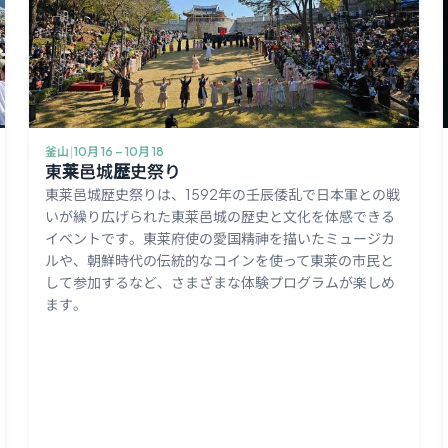
釜山
|
10月 16 – 10月 18
東莱邑城歴史祭り
東莱邑城歴史祭りは、1592年の壬辰倭乱で日本軍との戦
いが繰り広げられた東莱邑城の歴史と文化を体感できる
イベントです。東莱府使の愛国精神を描いたミュージカ
ルや、朝鮮時代の伝統的なコインを使って東莱の市民と
して参加するなど、さまざまな体験プログラムが楽しめ
ます。