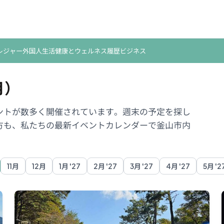
レジャー
外国人生活
健康とウェルネス
履歴
ビジネス
月）
ントが数多く開催されています。週末の予定を探し
方も、私たちの最新イベントカレンダーで釜山市内
11月
12月
1月 '27
2月 '27
3月 '27
4月 '27
5月 '2
eoul
Suwon
Ulsan