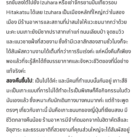
รถขับลงใต้ไปยัง Izuhara หรือเช่าจักรยานปั่นเที่ยวรอบ
Hitakatsu ได้เลย Izuhara เป็นเมืองหลักที่ใหญ่กว่าในสอง
เมือง มีร้านอาหารและสถานที่น่าสนใจให้แวะชมมากกว่าด้วย
นะคะ บนเกาะยังมีซากปราสาทเก่าแก่ ถนนเลียบป่า จุดชมวิว
และแนวชายฝั่งที่สวยงาม ซึ่งถ้ามีเวลาสักสองสามชั่วโมงก็จะ
ได้สัมผัสความงามได้เต็มที่กว่าการรีบเร่งค่ะ แค่หนึ่งคืนก็เพียง
พอแล้วที่จะรู้สึกได้ถึงบรรยากาศและจังหวะชีวิตของที่นี่อย่าง
แท้จริงค่ะ
สองคืนขึ้นไป:
เป็นไปได้ค่ะ และมีคนที่ทำแบบนั้นกันอยู่ เกาะสึชิ
มะเป็นเกาะแบบที่การไม่ได้ทำอะไรเป็นพิเศษก็คือกิจกรรมในตัว
มันเองแล้ว ซึ่งเหมาะกับนักเดินทางบางคนมากค่ะ แต่ถ้าจะพูด
ตรงๆ เกี่ยวกับเกาะนี้ มันคือเกาะชนบทของญี่ปุ่นที่เงียบสงบ มี
ชีวิตกลางคืนน้อย ร้านอาหารมีจำกัดนอกจากในฮิตาคัตสึและ
อิซุฮาระ และธรรมชาติที่สวยงามที่คุณส่วนใหญ่จะได้สัมผัสอยู่