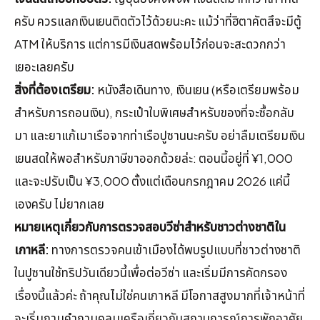
ครับ ควรแลกเงินเยนติดตัวไว้ด้วยนะคะ แม้ว่าที่ฮิตาคัตสึจะมีตู้
ATM ให้บริการ แต่การมีเงินสดพร้อมไว้ก่อนจะสะดวกกว่า
เยอะเลยครับ
สิ่งที่ต้องเตรียม:
หนังสือเดินทาง, เงินเยน (หรือเตรียมพร้อม
สำหรับการถอนเงิน), กระเป๋าใบพิเศษสำหรับของที่จะซื้อกลับ
มา และยาแก้เมาเรือจากท่าเรือปูซานนะครับ อย่าลืมเตรียมเงิน
เยนสดให้พอสำหรับภาษีขาออกด้วยล่ะ: ตอนนี้อยู่ที่ ¥1,000
และจะปรับเป็น ¥3,000 ตั้งแต่เดือนกรกฎาคม 2026 แค่นี้
เองครับ ไม่ยากเลย
หมายเหตุเกี่ยวกับการตรวจสอบวีซ่าสำหรับชาวต่างชาติใน
เกาหลี:
ทางการตรวจคนเข้าเมืองได้พบรูปแบบที่ชาวต่างชาติ
ในปูซานใช้ทริปวันเดียวนี้เพื่อต่อวีซ่า และเริ่มมีการคัดกรอง
เรื่องนี้แล้วค่ะ ถ้าคุณไม่ใช่คนเกาหลี มีโอกาสสูงมากที่เจ้าหน้าที่
จะเริ่มถามคำถามคลุมเครือเกี่ยวกับสถานการณ์การพักอาศัย