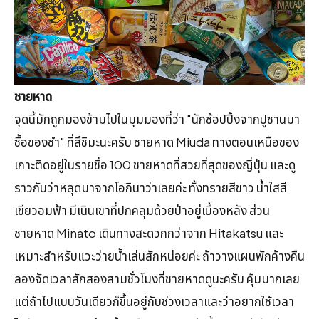
ชายหาด
จุดนี้มักถูกมองข้ามไปในมุมมองที่ว่า "นักช้อปปิ้งจากปูซานมา
ซื้อของชำ" ที่สึชิมะนะครับ ชายหาด Miuda ทางตอนเหนือของ
เกาะติดอยู่ในรายชื่อ 100 ชายหาดที่สวยที่สุดของญี่ปุ่น และดู
ราวกับว่าหลุดมาจากโอกินาว่าเลยค่ะ ทั้งทรายสีขาว น้ำใสสี
เขียวอมฟ้า มีเนินเขาที่ปกคลุมด้วยป่าอยู่เบื้องหลัง ส่วน
ชายหาด Minato เดินทางสะดวกกว่าจาก Hitakatsu และ
เหมาะสำหรับแวะว่ายน้ำเล่นสักหน่อยค่ะ ถ้าวางแผนพักค้างคืน
ลองจัดเวลาสักสองสามชั่วโมงที่ชายหาดดูนะครับ คุ้มมากเลย
แต่ถ้าไปแบบวันเดียวก็ขึ้นอยู่กับช่วงเวลาและว่าอยากใช้เวลา