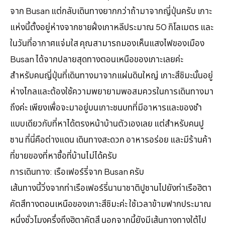
จาก Busan แต่กลับเดินทางยากกว่าถ้ามาจากญี่ปุ่นครับ เกาะ
แห่งนี้ตั้งอยู่ห่างจากชายฝั่งเกาหลีประมาณ 50 กิโลเมตร และ
ในวันที่อากาศแจ่มใส คุณสามารถมองเห็นแสงไฟของเมือง
Busan ได้จากปลายสุดทางตอนเหนือของเกาะเลยค่ะ
สำหรับคนญี่ปุ่นที่เดินทางมาจากแผ่นดินใหญ่ เกาะสึชิมะนั้นอยู่
ห่างไกลและต้องใช้ความพยายามพอสมควรในการเดินทางมา
ถึงค่ะ เพียงเพื่อจะมาอยู่บนเกาะชนบทที่มีอาหารและของชำ
แบบเดียวกับที่หาได้ตรงหน้าบ้านตัวเองเลย แต่สำหรับคนปู
ซาน ที่นี่คือต่างแดน เดินทางสะดวก อาหารอร่อย และมีร้านค้า
ที่ขายของที่หาซื้อที่บ้านไม่ได้ครับ
การเดินทาง: เรือเฟอร์รี่จาก Busan ครับ
เส้นทางนี้วิ่งจากท่าเรือเฟอร์รี่นานาชาติปูซานไปยังท่าเรือฮิตา
คัตสึทางตอนเหนือของเกาะสึชิมะค่ะ ใช้เวลาข้ามฟากประมาณ
หนึ่งชั่วโมงครึ่งถึงฮิตาคัตสึ นอกจากนี้ยังมีเส้นทางทางใต้ไป