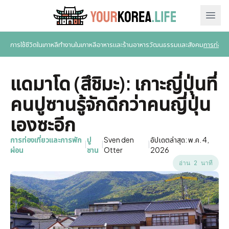
Ope
การใช้ชีวิตในเกาหลี
ทำงานในเกาหลี
อาหารและร้านอาหาร
วัฒนธรรมและสังคม
การท่องเ
แดมาโด (สึชิมะ): เกาะญี่ปุ่นที่
คนปูซานรู้จักดีกว่าคนญี่ปุ่น
เองซะอีก
การท่องเที่ยวและการพัก
ปู
Sven den
อัปเดตล่าสุด: พ.ค. 4,
|
|
|
ผ่อน
ซาน
Otter
2026
อ่าน 2 นาที