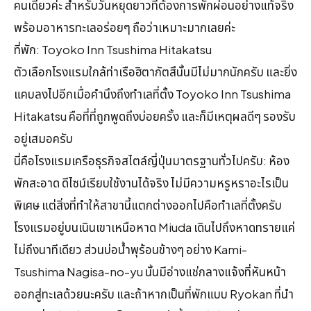
คนเดียวค่ะ สำหรับวันหยุดยาวที่ต้องการพักผ่อนอย่างแท้จริง
พร้อมอาหารทะเลอร่อยๆ ถือว่าเหมาะมากเลยค่ะ
ที่พัก: Toyoko Inn Tsushima Hitakatsu
ตัวเลือกโรงแรมใกล้ท่าเรือฮิตากัตสึนั้นมีไม่มากนักครับ และยิ่ง
แคบลงไปอีกเมื่อคำนึงถึงทำเลที่ตั้ง Toyoko Inn Tsushima
Hitakatsu คือที่ที่ถูกพูดถึงบ่อยครั้ง และก็มีเหตุผลดีๆ รองรับ
อยู่เสมอครับ
นี่คือโรงแรมเครือธุรกิจสไตล์ญี่ปุ่นมาตรฐานทั่วไปครับ: ห้อง
พักสะอาด ดีไซน์เรียบใช้งานได้จริง ไม่มีความหรูหราอะไรเป็น
พิเศษ แต่สิ่งที่ทำให้สาขานี้แตกต่างออกไปคือทำเลที่ตั้งครับ
โรงแรมอยู่บนเนินเขาเหนือหาด Miuda เดินไปถึงหาดทรายแค่
ไม่ถึงนาทีเดียว ส่วนบ่อน้ำพุร้อนข้างๆ อย่าง Kami-
Tsushima Nagisa-no-yu นั้นมีอ่างแช่กลางแจ้งที่หันหน้า
ออกสู่ทะเลด้วยนะครับ และถ้าหากเป็นที่พักแบบ Ryokan ที่นำ