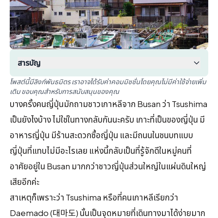
สารบัญ
โพสต์นี้มีลิงก์พันธมิตร เราอาจได้รับค่าคอมมิชชั่นโดยคุณไม่มีค่าใช้จ่ายเพิ่ม
เติม ขอบคุณสำหรับการสนับสนุนของคุณ
บางครั้งคนญี่ปุ่นมักถามชาวเกาหลีจาก Busan ว่า Tsushima
เป็นยังไงบ้าง ไม่ใช่ในทางกลับกันนะครับ เกาะที่เป็นของญี่ปุ่น มี
อาหารญี่ปุ่น มีร้านสะดวกซื้อญี่ปุ่น และมีถนนในชนบทแบบ
ญี่ปุ่นที่แทบไม่มีอะไรเลย แห่งนี้กลับเป็นที่รู้จักดีในหมู่คนที่
อาศัยอยู่ใน Busan มากกว่าชาวญี่ปุ่นส่วนใหญ่ในแผ่นดินใหญ่
เสียอีกค่ะ
สาเหตุก็เพราะว่า Tsushima หรือที่คนเกาหลีเรียกว่า
Daemado (대마도) นั้นเป็นจุดหมายที่เดินทางมาได้ง่ายมาก