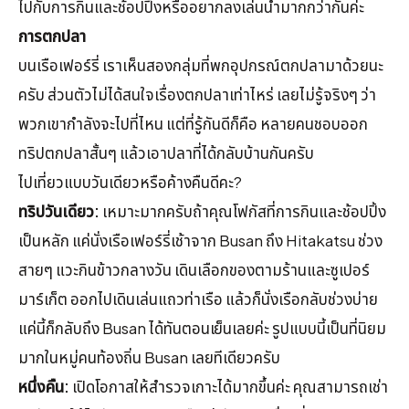
ไปกับการกินและช้อปปิ้งหรืออยากลงเล่นน้ำมากกว่ากันค่ะ
การตกปลา
บนเรือเฟอร์รี่ เราเห็นสองกลุ่มที่พกอุปกรณ์ตกปลามาด้วยนะ
ครับ ส่วนตัวไม่ได้สนใจเรื่องตกปลาเท่าไหร่ เลยไม่รู้จริงๆ ว่า
พวกเขากำลังจะไปที่ไหน แต่ที่รู้กันดีก็คือ หลายคนชอบออก
ทริปตกปลาสั้นๆ แล้วเอาปลาที่ได้กลับบ้านกันครับ
ไปเที่ยวแบบวันเดียวหรือค้างคืนดีคะ?
ทริปวันเดียว:
เหมาะมากครับถ้าคุณโฟกัสที่การกินและช้อปปิ้ง
เป็นหลัก แค่นั่งเรือเฟอร์รี่เช้าจาก Busan ถึง Hitakatsu ช่วง
สายๆ แวะกินข้าวกลางวัน เดินเลือกของตามร้านและซูเปอร์
มาร์เก็ต ออกไปเดินเล่นแถวท่าเรือ แล้วก็นั่งเรือกลับช่วงบ่าย
แค่นี้ก็กลับถึง Busan ได้ทันตอนเย็นเลยค่ะ รูปแบบนี้เป็นที่นิยม
มากในหมู่คนท้องถิ่น Busan เลยทีเดียวครับ
หนึ่งคืน:
เปิดโอกาสให้สำรวจเกาะได้มากขึ้นค่ะ คุณสามารถเช่า