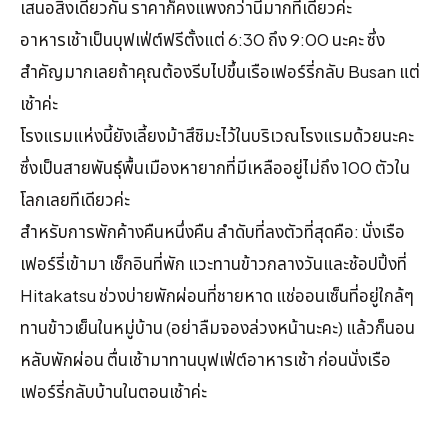
เสนอสิ่งเดียวกัน ราคาก็คงแพงกว่านี้มากทีเดียวค่ะ
อาหารเช้าเป็นบุฟเฟ่ต์ฟรีตั้งแต่ 6:30 ถึง 9:00 นะคะ ซึ่ง
สำคัญมากเลยถ้าคุณต้องรีบไปขึ้นเรือเฟอร์รี่กลับ Busan แต่
เช้าค่ะ
โรงแรมแห่งนี้ยังเลี้ยงม้าสึชิมะไว้ในบริเวณโรงแรมด้วยนะคะ
ซึ่งเป็นสายพันธุ์พื้นเมืองหายากที่มีเหลืออยู่ไม่ถึง 100 ตัวใน
โลกเลยทีเดียวค่ะ
สำหรับการพักค้างคืนหนึ่งคืน ลำดับที่ลงตัวที่สุดคือ: นั่งเรือ
เฟอร์รี่เข้ามา เช็กอินที่พัก แวะทานข้าวกลางวันและช้อปปิ้งที่
Hitakatsu ช่วงบ่ายพักผ่อนที่ชายหาด แช่ออนเซ็นที่อยู่ใกล้ๆ
ทานข้าวเย็นในหมู่บ้าน (อย่าลืมจองล่วงหน้านะคะ) แล้วก็นอน
หลับพักผ่อน ตื่นเช้ามาทานบุฟเฟ่ต์อาหารเช้า ก่อนนั่งเรือ
เฟอร์รี่กลับบ้านในตอนเช้าค่ะ