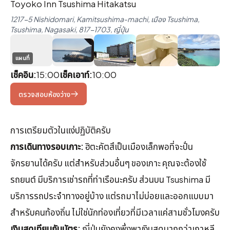
Toyoko Inn Tsushima Hitakatsu
1217-5 Nishidomari, Kamitsushima-machi, เมือง Tsushima,
Tsushima, Nagasaki, 817-1703, ญี่ปุ่น
แผนที่
+1
เช็คอิน:
15:00
เช็คเอาท์:
10:00
ตรวจสอบห้องว่าง
การเตรียมตัวในแง่ปฏิบัติครับ
การเดินทางรอบเกาะ:
ฮิตะคัตสึเป็นเมืองเล็กพอที่จะปั่น
จักรยานได้ครับ แต่สำหรับส่วนอื่นๆ ของเกาะ คุณจะต้องใช้
รถยนต์ มีบริการเช่ารถที่ท่าเรือนะครับ ส่วนบน Tsushima มี
บริการรถประจำทางอยู่บ้าง แต่รถมาไม่บ่อยและออกแบบมา
สำหรับคนท้องถิ่น ไม่ใช่นักท่องเที่ยวที่มีเวลาแค่สามชั่วโมงครับ
เงินสดเทียบกับบัตร:
ญี่ปุ่นยังคงพึ่งพาเงินสดมากกว่าเกาหลี