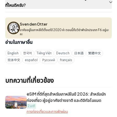
ที่ไหนดีครับ?
Sven den Otter
Sven den Otter
อาศัยอยู่ในเกาหลีใต้ตั้งแต่ปี 2020 ค่ะ ตอนนี้ถือวีซ่าพำนักประเภท F6 อยู่นะ
คะ
อ่านในภาษาอื่น
English
한국어
Tiếng Việt
Deutsch
日本語
繁體中文
简体中文
español
Русский
français
บทความที่เกี่ยวข้อง
eSIM ที่ดีที่สุดสำหรับเกาหลีในปี 2026: สำหรับนัก
ท่องเที่ยว ผู้อยู่อาศัยต่างชาติ และดิจิทัลโนแมด
2 นาที
การท่องเที่ยวและการพักผ่อน