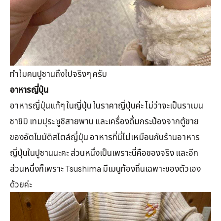
ทำไมคนปูซานถึงไปจริงๆ ครับ
อาหารญี่ปุ่น
อาหารญี่ปุ่นแท้ๆ ในญี่ปุ่น ในราคาญี่ปุ่นค่ะ ไม่ว่าจะเป็นราเมน
ซาชิมิ เทมปุระ ซูชิสายพาน และเครื่องดื่มกระป๋องจากตู้ขาย
ของอัตโนมัติสไตล์ญี่ปุ่น อาหารที่นี่ไม่เหมือนกับร้านอาหาร
ญี่ปุ่นในปูซานนะคะ ส่วนหนึ่งเป็นเพราะนี่คือของจริง และอีก
ส่วนหนึ่งก็เพราะ Tsushima มีเมนูท้องถิ่นเฉพาะของตัวเอง
ด้วยค่ะ