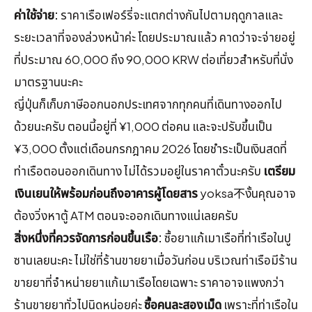
ค่าใช้จ่าย:
ราคาเรือเฟอร์รี่จะแตกต่างกันไปตามฤดูกาลและ
ระยะเวลาที่จองล่วงหน้าค่ะ โดยประมาณแล้ว คาดว่าจะจ่ายอยู่
ที่ประมาณ 60,000 ถึง 90,000 KRW ต่อเที่ยวสำหรับที่นั่ง
มาตรฐานนะคะ
ญี่ปุ่นก็เก็บภาษีออกนอกประเทศจากทุกคนที่เดินทางออกไป
ด้วยนะครับ ตอนนี้อยู่ที่ ¥1,000 ต่อคน และจะปรับขึ้นเป็น
¥3,000 ตั้งแต่เดือนกรกฎาคม 2026 โดยชำระเป็นเงินสดที่
ท่าเรือตอนออกเดินทาง ไม่ได้รวมอยู่ในราคาตั๋วนะครับ
เตรียม
เงินเยนให้พร้อมก่อนถึงอาคารผู้โดยสาร
yoksa不งั้นคุณอาจ
ต้องวิ่งหาตู้ ATM ตอนจะออกเดินทางแน่เลยครับ
สิ่งหนึ่งที่ควรจัดการก่อนขึ้นเรือ:
ซื้อยาแก้เมาเรือที่ท่าเรือในปู
ซานเลยนะคะ ไม่ใช่ที่ร้านขายยาเมื่อวันก่อน บริเวณท่าเรือมีร้าน
ขายยาที่จำหน่ายยาแก้เมาเรือโดยเฉพาะ ราคาอาจแพงกว่า
ร้านขายยาทั่วไปนิดหน่อยค่ะ
ซื้อคนละสองเม็ด
เพราะที่ท่าเรือใน