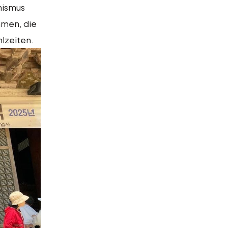
hismus
men, die
lzeiten.