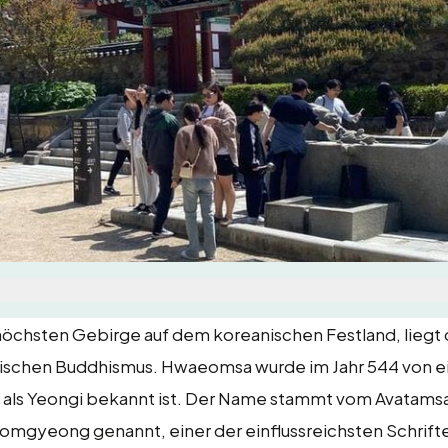
höchsten Gebirge auf dem koreanischen Festland, liegt 
ischen Buddhismus. Hwaeomsa wurde im Jahr 544 von 
 als Yeongi bekannt ist. Der Name stammt vom Avatams
mgyeong genannt, einer der einflussreichsten Schrift