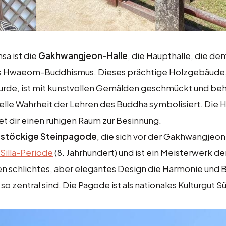
a ist die
Gakhwangjeon-Halle
, die Haupthalle, die d
 des Hwaeom-Buddhismus. Dieses prächtige Holzgebäude,
wurde, ist mit kunstvollen Gemälden geschmückt und be
elle Wahrheit der Lehren des Buddha symbolisiert. Die Hal
tet dir einen ruhigen Raum zur Besinnung.
istöckige Steinpagode
, die sich vor der Gakhwangjeon
 Silla-Periode
(8. Jahrhundert) und ist ein Meisterwerk de
en schlichtes, aber elegantes Design die Harmonie und 
o zentral sind. Die Pagode ist als nationales Kulturgut 