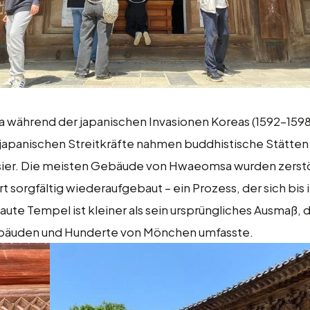
während der japanischen Invasionen Koreas (1592–1598
ie japanischen Streitkräfte nahmen buddhistische Stätt
 Visier. Die meisten Gebäude von Hwaeomsa wurden zerstö
sorgfältig wiederaufgebaut – ein Prozess, der sich bis i
e Tempel ist kleiner als sein ursprüngliches Ausmaß, d
bäuden und Hunderte von Mönchen umfasste.