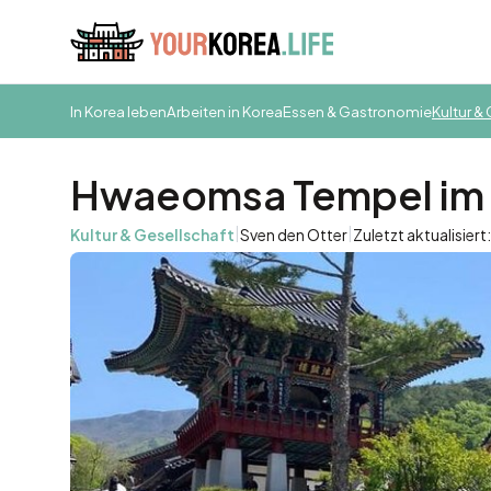
In Korea leben
Arbeiten in Korea
Essen & Gastronomie
Kultur &
Hwaeomsa Tempel im J
|
|
Kultur & Gesellschaft
Sven den Otter
Zuletzt aktualisiert