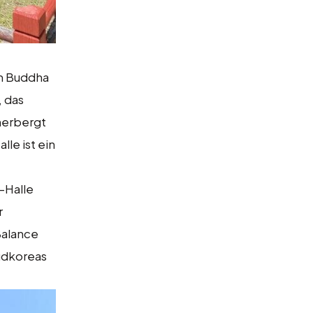
em Buddha
 das
herbergt
le ist ein
-Halle
r
Balance
Südkoreas