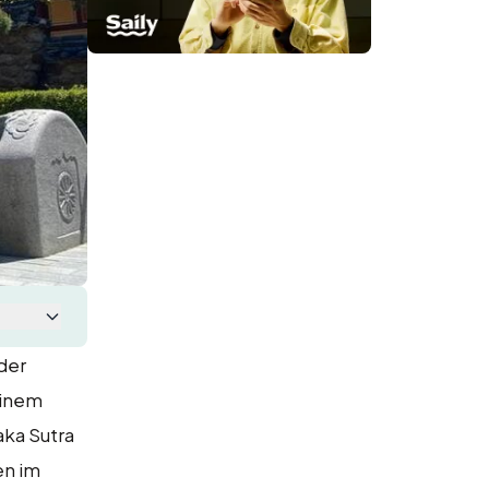
der
einem
aka Sutra
en im