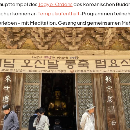
 Haupttempel des
Jogye-Ordens
des koreanischen Budd
ucher können an
Tempelaufenthalt
-Programmen teilneh
u erleben – mit Meditation, Gesang und gemeinsamen Mah