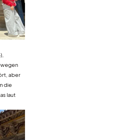
),
en wegen
rt, aber
n die
as laut