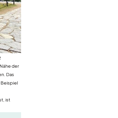
z
 Nähe der
en. Das
Beispiel
, ist