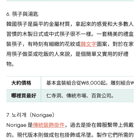
6.
筷子與湯匙
韓國筷子是扁平的金屬材質，拿起來的感覺和大多數人
習慣的木製日式或中式筷子很不一樣。一套精美的禮盒
裝筷子，有時刻有細緻的花紋或
韓文字
圖案，對於在家
用筷子做菜或吃飯的人來說，是個簡單又實用的好禮
物。
大約價格
基本盒裝組合從₩8,000起。雕刻組合₩20,
哪裡買最好
仁寺洞、傳統市場、百貨公司。
7.
노리개（Norigae）
Norigae 是
傳統裝飾掛件
，過去是掛在韓服繫帶上佩戴
的。現代版本則做成包包掛飾或吊墜。製作它們所需的