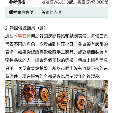
參考價格
娃娃從₩8,000起。書籤從₩3,000起。
哪裡買最方便
首爾仁寺洞。
2.
韓國傳統面具（탈）
這些
木製面具
用於韓國民間舞蹈和戲劇表演。每個面具
代表不同的角色，從貴族到村莊小丑，各自帶有誇張的
表情。如果你認識喜歡收藏手工藝品、或對牆面裝飾有
獨特品味的人，這會是個不錯的選擇。傳統上這些面具
只用一次便會焚燒銷毀，所以市面上沒有流傳下來的古
董原件，現在販售的全都是專為展示製作的複製品。