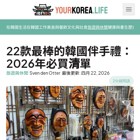
Ope
在韓國生活
在韓國工作
美食與餐飲
文化與社會
旅遊與休閒
健康與養生
歷史
22款最棒的韓國伴手禮：
2026年必買清單
|
|
旅遊與休閒
Sven den Otter
最後更新: 四月 22, 2026
2分鐘閱讀