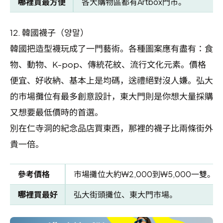
哪裡買最方便
各大購物區都有Artbox門市。
12.
韓國襪子（양말）
韓國把造型襪玩成了一門藝術。各種圖案應有盡有：食
物、動物、K-pop、傳統花紋、流行文化元素。價格
便宜、好收納、基本上是均碼，送禮絕對沒人嫌。弘大
的市場攤位有最多創意設計，東大門則是你想大量採購
又想要最低價時的首選。
別在仁寺洞的紀念品店買東西，那裡的襪子比兩條街外
貴一倍。
參考價格
市場攤位大約₩2,000到₩5,000一雙。
哪裡買最好
弘大街頭攤位、東大門市場。