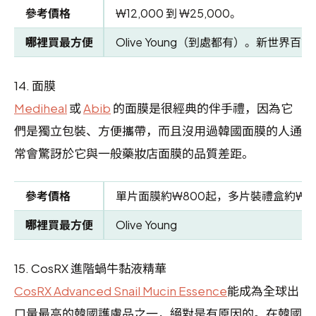
參考價格
₩12,000 到 ₩25,000。
哪裡買最方便
Olive Young（到處都有）。新世界百
14.
面膜
Mediheal
或
Abib
的面膜是很經典的伴手禮，因為它
們是獨立包裝、方便攜帶，而且沒用過韓國面膜的人通
常會驚訝於它與一般藥妝店面膜的品質差距。
參考價格
單片面膜約₩800起，多片裝禮盒約₩10
哪裡買最方便
Olive Young
15.
CosRX 進階蝸牛黏液精華
CosRX Advanced Snail Mucin Essence
能成為全球出
口量最高的韓國護膚品之一，絕對是有原因的。在韓國