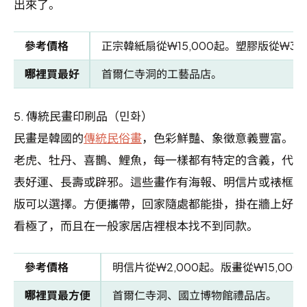
出來了。
參考價格
正宗韓紙扇從₩15,000起。塑膠版從₩3,
哪裡買最好
首爾仁寺洞的工藝品店。
5.
傳統民畫印刷品（민화）
民畫是韓國的
傳統民俗畫
，色彩鮮豔、象徵意義豐富。
老虎、牡丹、喜鵲、鯉魚，每一樣都有特定的含義，代
表好運、長壽或辟邪。這些畫作有海報、明信片或裱框
版可以選擇。方便攜帶，回家隨處都能掛，掛在牆上好
看極了，而且在一般家居店裡根本找不到同款。
參考價格
明信片從₩2,000起。版畫從₩15,000
哪裡買最方便
首爾仁寺洞、國立博物館禮品店。