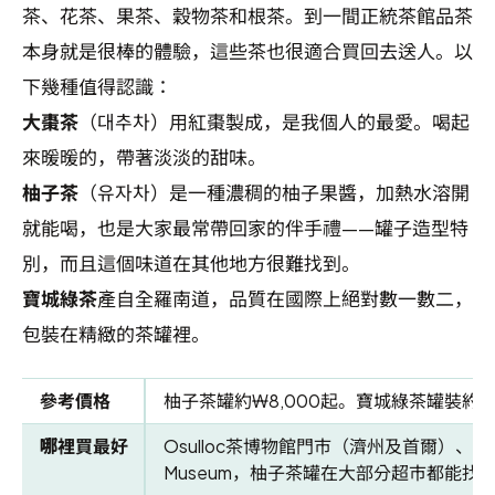
茶、花茶、果茶、穀物茶和根茶。到一間正統茶館品茶
本身就是很棒的體驗，這些茶也很適合買回去送人。以
下幾種值得認識：
大棗茶
（대추차）用紅棗製成，是我個人的最愛。喝起
來暖暖的，帶著淡淡的甜味。
柚子茶
（유자차）是一種濃稠的柚子果醬，加熱水溶開
就能喝，也是大家最常帶回家的伴手禮——罐子造型特
別，而且這個味道在其他地方很難找到。
寶城綠茶
產自全羅南道，品質在國際上絕對數一數二，
包裝在精緻的茶罐裡。
參考價格
柚子茶罐約₩8,000起。寶城綠茶罐裝約₩1
哪裡買最好
Osulloc茶博物館門市（濟州及首爾）、首爾Bea
Museum，柚子茶罐在大部分超市都能找