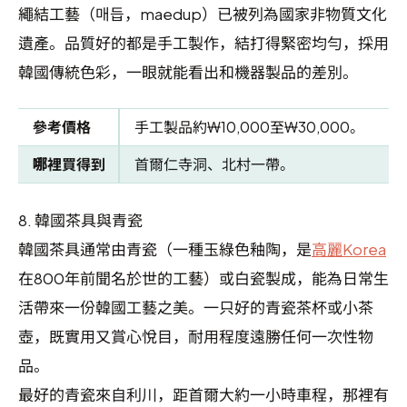
繩結工藝（매듭，maedup）已被列為國家非物質文化
遺產。品質好的都是手工製作，結打得緊密均勻，採用
韓國傳統色彩，一眼就能看出和機器製品的差別。
參考價格
手工製品約₩10,000至₩30,000。
哪裡買得到
首爾仁寺洞、北村一帶。
8.
韓國茶具與青瓷
韓國茶具通常由青瓷（一種玉綠色釉陶，是
高麗Korea
在800年前聞名於世的工藝）或白瓷製成，能為日常生
活帶來一份韓國工藝之美。一只好的青瓷茶杯或小茶
壺，既實用又賞心悅目，耐用程度遠勝任何一次性物
品。
最好的青瓷來自利川，距首爾大約一小時車程，那裡有