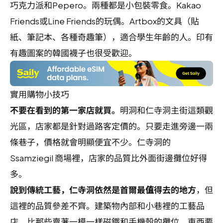
巧克力派和Pepero。兩種都是小包裝零食。Kakao
Friends或Line Friends的玩偶。Artbox的文具（貼
紙、筆記本、各種奇趣筆），適合學生年齡的人。印有
有趣圖案的韓國襪子也很受歡迎。
實用購物小技巧
不要在看到的第一家店就買。
明洞和仁寺洞主街這類觀
光區，店家都是針對過路客定價的。只要走進旁邊一兩
條巷子，價格就會明顯便宜不少。仁寺洞的
Ssamziegil 商場裡，店家的品質比外面街邊攤位好得
多。
說到傳統工藝，仁寺洞依然是首爾最值得去的地方
，但
這裡的品質參差不齊。建築物內部和小巷裡的工藝品
店，比那些賣著一模一樣磁鐵和手機殼的攤位，東西要