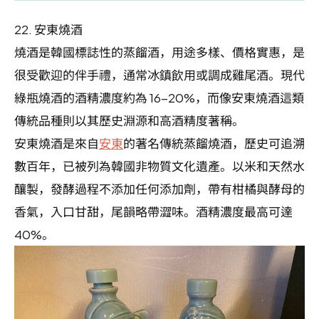
22.
安東燒酒
燒酒是韓國標誌性的蒸餾酒，用途多樣、價格實惠，是
很受歡迎的伴手禮，通常冰鎮飲用或調成雞尾酒。現代
綠瓶燒酒的酒精濃度約為 16-20%，而像安東燒酒這類
傳統品種則以其歷史淵源和高酒精度著稱。
安東燒酒是來自
安東
的著名傳統蒸餾燒酒，歷史可追溯
數百年，已被列為韓國非物質文化遺產。以米和天然水
釀製，發酵過程不添加任何添加劑，帶有柑橘與酵母的
香氣，入口甘甜，尾韻略帶澀味。酒精濃度最高可達
40%。