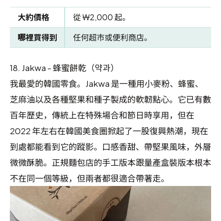
大約價格
從 ₩2,000 起。
哪裡買得到
任何超市或便利商店。
18.
Jakwa - 蜂蜜餅乾（약과）
我最愛的韓國零食。Jakwa 是一種用小麥粉、蜂蜜、
芝麻油以及各種堅果和種子製成的軟韌點心。它已有數
百年歷史，傳統上在特殊場合和節日時享用，但在
2022 年左右在韓國美食圈掀起了一股復興熱潮，現在
到處都能看到它的蹤影。口感香甜、帶堅果風味，外層
微微酥脆。正規麵包店的手工版本跟量產盒裝版本根本
不在同一個等級，但兩者都很適合帶著走。