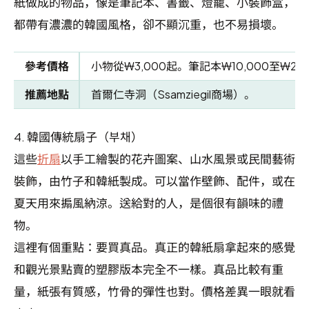
紙做成的物品，像是筆記本、書籤、燈籠、小裝飾盒，
都帶有濃濃的韓國風格，卻不顯沉重，也不易損壞。
參考價格
小物從₩3,000起。筆記本₩10,000至₩20,
推薦地點
首爾仁寺洞（Ssamziegil商場）。
4.
韓國傳統扇子（부채）
這些
折扇
以手工繪製的花卉圖案、山水風景或民間藝術
裝飾，由竹子和韓紙製成。可以當作壁飾、配件，或在
夏天用來搧風納涼。送給對的人，是個很有韻味的禮
物。
這裡有個重點：要買真品。真正的韓紙扇拿起來的感覺
和觀光景點賣的塑膠版本完全不一樣。真品比較有重
量，紙張有質感，竹骨的彈性也對。價格差異一眼就看