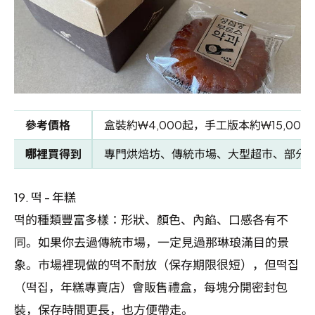
參考價格
盒裝約₩4,000起，手工版本約₩15,000
哪裡買得到
專門烘焙坊、傳統市場、大型超市、部分
19.
떡 - 年糕
떡的種類豐富多樣：形狀、顏色、內餡、口感各有不
同。如果你去過傳統市場，一定見過那琳琅滿目的景
象。市場裡現做的떡不耐放（保存期限很短），但떡집
（떡집，年糕專賣店）會販售禮盒，每塊分開密封包
裝，保存時間更長，也方便帶走。