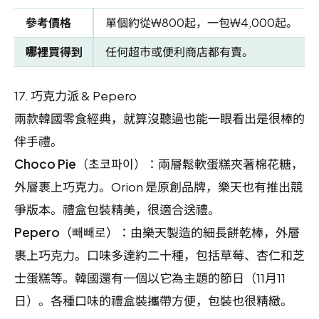
參考價格
單個約從₩800起，一包₩4,000起。
哪裡買得到
任何超市或便利商店都有賣。
17.
巧克力派 & Pepero
兩款韓國零食經典，就算沒聽過也能一眼看出是很棒的
伴手禮。
Choco Pie
（초코파이）：兩層鬆軟蛋糕夾著棉花糖，
外層裹上巧克力。Orion 是原創品牌，樂天也有推出競
爭版本。禮盒包裝精美，很適合送禮。
Pepero
（빼빼로）：由樂天製造的細長餅乾棒，外層
裹上巧克力。口味多達約二十種，包括草莓、杏仁和芝
士蛋糕等。韓國還有一個以它為主題的節日（11月11
日）。各種口味的禮盒裝攜帶方便，包裝也很精緻。