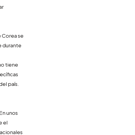
ar
e Corea se
e durante
no tiene
ecíficas
el país.
 En unos
e el
nacionales