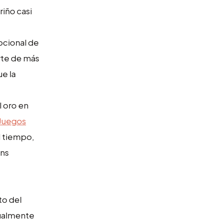
riño casi
ocional de
rte de más
e la
l oro en
 Juegos
l tiempo,
ons
to del
gualmente