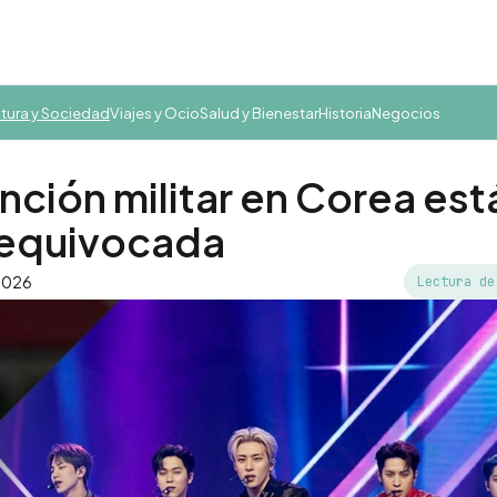
tura y Sociedad
Viajes y Ocio
Salud y Bienestar
Historia
Negocios
nción militar en Corea est
 equivocada
 2026
Lectura de