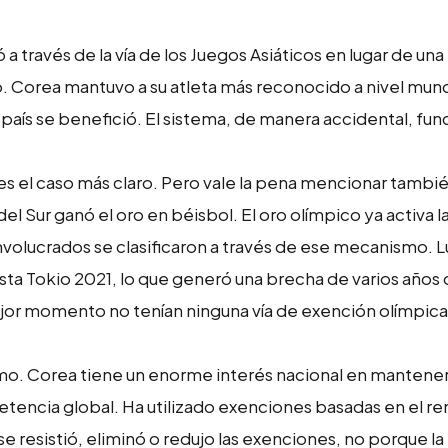
 a través de la vía de los Juegos Asiáticos en lugar de un
o. Corea mantuvo a su atleta más reconocido a nivel mund
aís se benefició. El sistema, de manera accidental, fun
es el caso más claro. Pero vale la pena mencionar tambié
 Sur ganó el oro en béisbol. El oro olímpico ya activa l
 involucrados se clasificaron a través de ese mecanismo. 
ta Tokio 2021, lo que generó una brecha de varios años 
ejor momento no tenían ninguna vía de exención olímpica
mismo. Corea tiene un enorme interés nacional en mantene
tencia global. Ha utilizado exenciones basadas en el r
 se resistió, eliminó o redujo las exenciones, no porque la