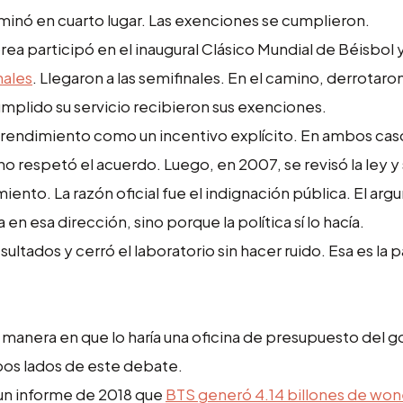
rminó en cuarto lugar. Las exenciones se cumplieron.
rea participó en el inaugural Clásico Mundial de Béisbol y
nales
. Llegaron a las semifinales. En el camino, derrotaro
mplido su servicio recibieron sus exenciones.
 rendimiento como un incentivo explícito. En ambos caso
 respetó el acuerdo. Luego, en 2007, se revisó la ley y
ento. La razón oficial fue el indignación pública. El ar
n esa dirección, sino porque la política sí lo hacía.
ultados y cerró el laboratorio sin hacer ruido. Esa es la 
 manera en que lo haría una oficina de presupuesto del g
os lados de este debate.
 un informe de 2018 que
BTS generó 4.14 billones de won