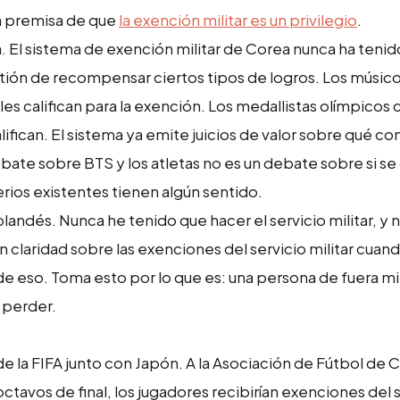
la premisa de que
la exención militar es un privilegio
.
. El sistema de exención militar de Corea nunca ha tenid
estión de recompensar ciertos tipos de logros. Los músico
califican para la exención. Los medallistas olímpicos ca
lifican. El sistema ya emite juicios de valor sobre qué co
ebate sobre BTS y los atletas no es un debate sobre si s
terios existentes tienen algún sentido.
andés. Nunca he tenido que hacer el servicio militar, y 
 claridad sobre las exenciones del servicio militar cuan
e eso. Toma esto por lo que es: una persona de fuera mi
e perder.
 la FIFA junto con Japón. A la Asociación de Fútbol de C
 octavos de final, los jugadores recibirían exenciones del 