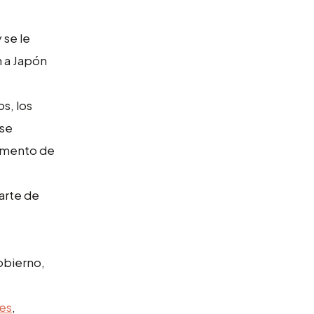
 se le
n a Japón
s, los
 se
gumento de
parte de
obierno,
es
,