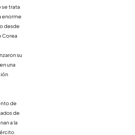
se trata
la enorme
do desde
de Corea
nzaron su
 en una
ción
ento de
dados de
nan a la
ército.