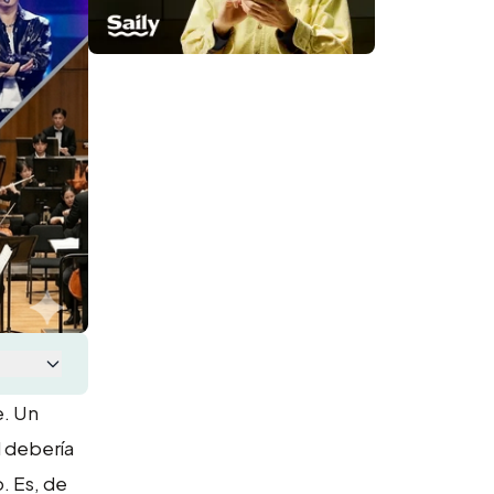
. Un
l debería
. Es, de