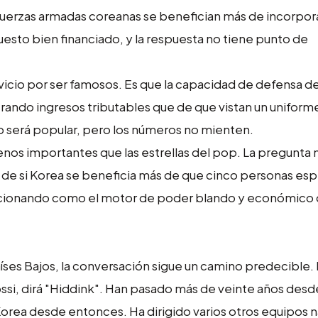
s fuerzas armadas coreanas se benefician más de incorpor
esto bien financiado, y la respuesta no tiene punto de
vicio por ser famosos. Es que la capacidad de defensa d
ando ingresos tributables que de que vistan un uniform
no será popular, pero los números no mienten.
os importantes que las estrellas del pop. La pregunta 
ta de si Korea se beneficia más de que cinco personas esp
funcionando como el motor de poder blando y económico d
aíses Bajos, la conversación sigue un camino predecible.
si, dirá "Hiddink". Han pasado más de veinte años desd
Korea desde entonces. Ha dirigido varios otros equipos 