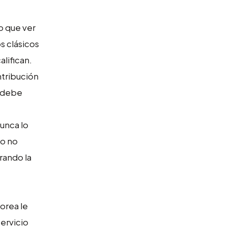
o que ver
s clásicos
lifican.
ntribución
e debe
nunca lo
do no
rando la
orea le
servicio