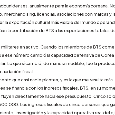
adounidenses, anualmente para la economía coreana. No 
, merchandising, licencias, asociaciones con marcas y 
er la exportación cultural más visible del mundo operan
túan la contribución de BTS a las exportaciones totales 
militares en activo. Cuando los miembros de BTS come
ás a ese número cambió la capacidad defensiva de Corea
cular. Lo que sí cambió, de manera medible, fue la produc
ecaudación fiscal.
nto que casi nadie plantea, y es la que me resulta más
a se financia con los ingresos fiscales. BTS, en su mom
e fluyen directamente hacia ese presupuesto. Cinco sol
00,000. Los ingresos fiscales de cinco personas que ga
ento, investigación y la capacidad operativa real del ej