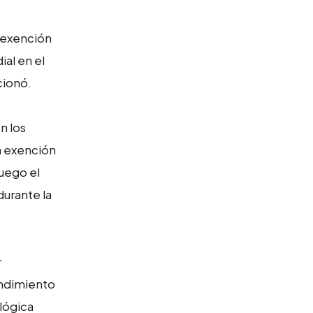
a exención
ial en el
cionó.
n los
a exención
Luego el
durante la
r
endimiento
 lógica