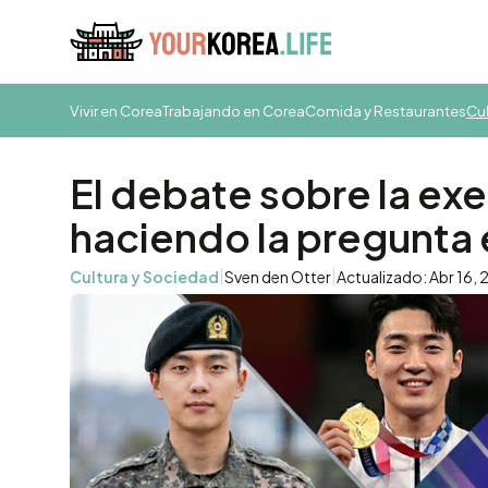
Vivir en Corea
Trabajando en Corea
Comida y Restaurantes
Cul
El debate sobre la exe
haciendo la pregunta
|
|
Cultura y Sociedad
Sven den Otter
Actualizado: Abr 16,