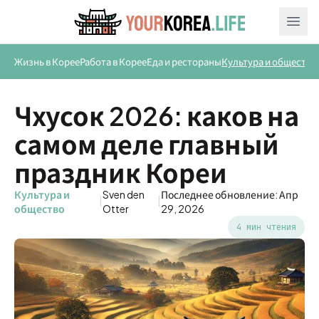
Ope
Жизнь в Корее
Работа в Корее
Еда и рестораны
Культура и общество
Чхусок 2026: каков на
самом деле главный
праздник Кореи
Культура и
Sven den
Последнее обновление: Апр
|
|
общество
Otter
29, 2026
4 мин чтения