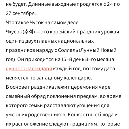
не будет. Длинные выходные продлятся с 24 по
27 сентября.
Что такое Чусок на самом деле
Чхусок (추석) — это корейский праздник урожая,
один из двух главных национальных
праздников наряду с Соллаль (Лунный Новый
год). Он приходится на 15-й день 8-го месяца
лунного календаря
каждый год, поэтому дата
меняется по западному календарю.
В основе праздника лежит церемония чаре:
семейный обряд поклонения предкам, во время
которого семьи расставляют угощения для
умерших родственников. Конкретные блюда и
их расположение следуют традициям, которые