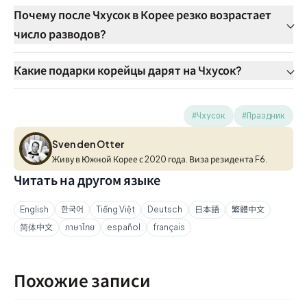
Почему после Чхусок в Корее резко возрастает
число разводов?
Какие подарки корейцы дарят на Чхусок?
#Чхусок
#Праздник
Sven den Otter
Sven den Otter
Живу в Южной Корее с 2020 года. Виза резидента F6.
Читать на другом языке
English
한국어
Tiếng Việt
Deutsch
日本語
繁體中文
简体中文
ภาษาไทย
español
français
Похожие записи